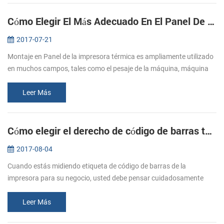
Cómo Elegir El Más Adecuado En El Panel De La Impresora
2017-07-21
Montaje en Panel de la impresora térmica es ampliamente utilizado
en muchos campos, tales como el pesaje de la máquina, máquina
de boletos de taxi, metro de impresión, medidor de grabación de
impresió...
Leer Más
Cómo elegir el derecho de código de barras térmica impresora de etiquetas para su negocio
2017-08-04
Cuando estás midiendo etiqueta de código de barras de la
impresora para su negocio, usted debe pensar cuidadosamente
cómo va a utilizar su impresora para ayudarle a crecer su negocio.
Es importante re...
Leer Más