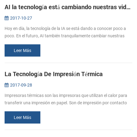
AI la tecnología está cambiando nuestras vidas
2017-10-27
Hoy en día, la tecnología de la IA se está dando a conocer poco a
poco. En el futuro, AI también tranquilamente cambiar nuestras
vidas. ¿Cuál es la IA? La inteligencia Artificial (AI, también la
máqui...
Leer Más
La Tecnología De Impresión Térmica
2017-09-28
Impresoras térmicas son las impresoras que utilizan el calor para
transferir una impresión en papel. Son de impresión por contacto
directo entre el cabezal térmico (genera calor) y de papel térmico
(q...
Leer Más