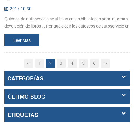
2017-10-30
Quiosco de autoservicio se utilizan en las bibliotecas para la toma y
devolución de libros . ¿Por qué elegir los quioscos de autoservicio en
la biblioteca? (1). Ahorrar en los gastos de personal. La b...
Leer Más
1
3
4
5
6
2
CATEGORÍAS
ÚLTIMO BLOG
ETIQUETAS