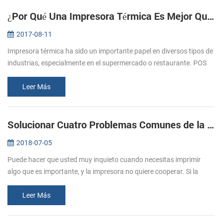
¿Por Qué Una Impresora Térmica Es Mejor Que La Impresora De Matriz De Puntos
2017-08-11
Impresora térmica ha sido un importante papel en diversos tipos de
industrias, especialmente en el supermercado o restaurante. POS
impresora de recibos es la una de la mejor aplicación en la
industria...
Leer Más
Solucionar Cuatro Problemas Comunes de la Impresora
2018-07-05
Puede hacer que usted muy inquieto cuando necesitas imprimir
algo que es importante, y la impresora no quiere cooperar. Si la
experiencia de error de la impresora, usted necesita saber por qué la
impr...
Leer Más