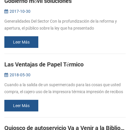
Gobierno móvil soluciones
2017-10-30
Generalidades Del Sector Con la profundización de la reforma y
apertura, el público sobre la ley que ha presentado
higherrequirements para agencias de cumplimiento de la eficiencia
en el trabajo, la r...
Leer Más
Las Ventajas de Papel Térmico
2018-05-30
Cuando a la salida de un supermercado para las cosas que usted
compra, el cajero uso de la impresora térmica impresión de recibos
térmica para ayudar a mantener un mejor control sobre sus gastos.
Este...
Leer Más
Quiosco de autoservicio Va a Venir a la Biblioteca