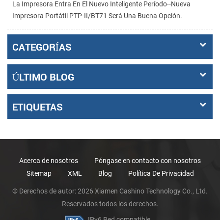
La Impresora Entra En El Nuevo Inteligente Período--nueva
Impresora Portátil PTP-II/BT71 Será Una Buena Opción.
CATEGORÍAS
ÚLTIMO BLOG
ETIQUETAS
Acerca de nosotros
Póngase en contacto con nosotros
Sitemap
XML
Blog
Política De Privacidad
© Derechos de autor: 2026 Xiamen Cashino Technology Co., Ltd.
Reservados todos los derechos.
IPv6 Red compatible