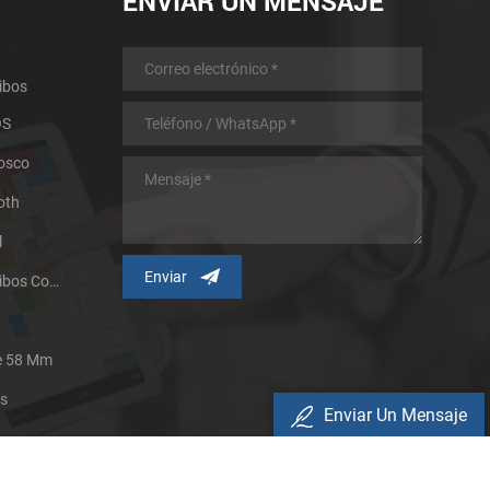
ENVIAR UN MENSAJE
ibos
OS
iosco
oth
l
Impresora Térmica De Recibos Con Micropanel.
De 58 Mm
es
Enviar Un Mensaje