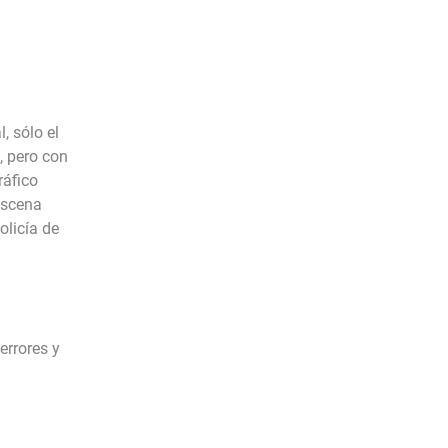
, sólo el
, pero con
ráfico
escena
olicía de
errores y