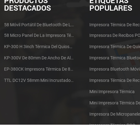
PRODUCTOS
ETIQUETAS
DESTACADOS
POPULARES
58 Móvil Portátil De Bluetooth De La Impresora Térmica De PTP-II
Impresora Térmica De Rec
58 Micro Panel De La Impresora Térmica De Recibos CSN-A1
Impresoras De Recibos P
KP-300 H 3inch Térmica Del Quiosco De La Impresora Módulo De
Impresora Térmica De Qu
KP-300V De 80mm De Ancho De Alta Velocidad De La Impresora Térmica Del Quiosco
Impresora Térmica Blueto
EP-380CK Impresora Térmica De 80 Mm Con Bloqueo De La Tapa
Impresora Bluetooth Móvi
TTL DC12V 58mm Mini Incrustado Taxi De La Impresora Térmica De Recibos
Mini Impresora Térmica
Mini Impresora Térmica 
Impresora De Micropanel
Impresora Térmica POS