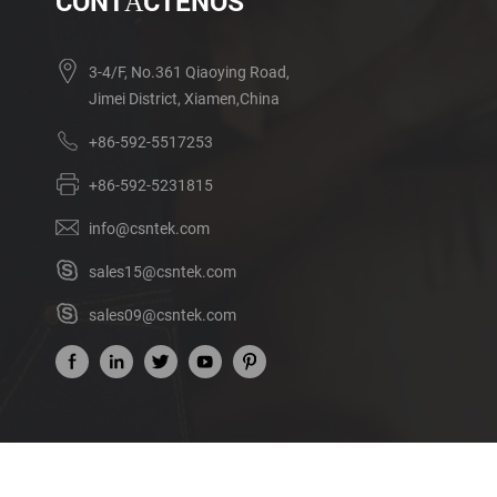
CONTÁCTENOS
3-4/F, No.361 Qiaoying Road,
Jimei District, Xiamen,China
+86-592-5517253
+86-592-5231815
info@csntek.com
sales15@csntek.com
sales09@csntek.com