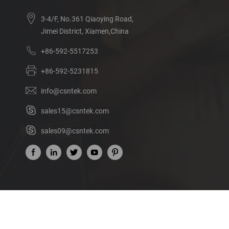
3-4/F, No.361 Qiaoying Road,
Jimei District, Xiamen,China
+86-592-5517253
+86-592-5231815
info@csntek.com
sales15@csntek.com
sales09@csntek.com