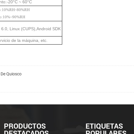
to:-20°C ~ 60°C
nto:10%RH~80%RH
to:10%~90%RH
E 6.0, Linux (CUPS),Android SDK
rvicio de la máquina, etc.
 De Quiosco
PRODUCTOS
ETIQUETAS
DESTACADOS
POPULARES