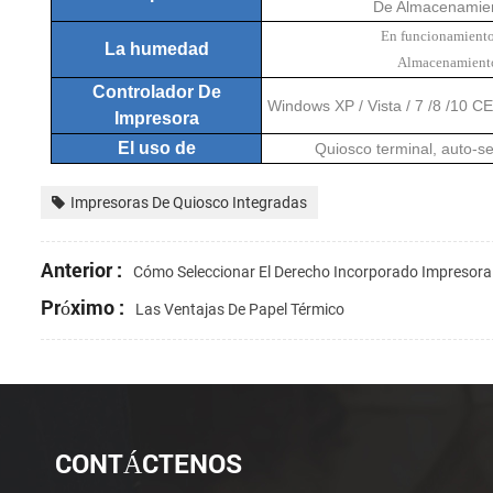
De Almacenamien
En funcionamie
La humedad
Almacenamien
Controlador De
Windows XP / Vista / 7 /8 /10 C
Impresora
El uso de
Quiosco terminal, auto-se
Impresoras De Quiosco Integradas
Anterior :
Cómo Seleccionar El Derecho Incorporado Impresora
Próximo :
Las Ventajas De Papel Térmico
CONTÁCTENOS