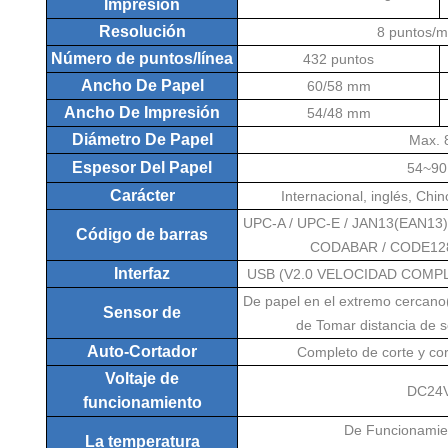
Impresión
Resolución
8 puntos/m
Número de puntos/línea
432 puntos
Ancho De Papel
60/58 mm
Ancho De Impresión
54/48 mm
Diámetro De Papel
Max.
Espesor Del Papel
54~90
Carácter
Internacional, inglés, Chi
UPC-A / UPC-E / JAN13(EAN13) 
Código de barras
CODABAR / CODE128 
Interfaz
USB (V2.0 VELOCIDAD COMPLE
De papel en el extremo cercano
Sensor de
de Tomar distancia de 
Auto-Cortador
Completo de corte y co
Voltaje de
DC24V
funcionamiento
De Funcionamie
La temperatura