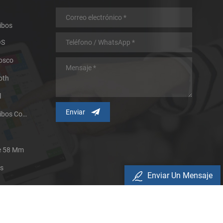
ibos
OS
iosco
oth
l
Impresora Térmica De Recibos Con Micropanel.
De 58 Mm
es
Enviar Un Mensaje