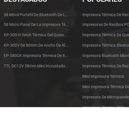
58 Móvil Portátil De Bluetooth De La Impresora Térmica De PTP-II
Impresora Térmica De Rec
58 Micro Panel De La Impresora Térmica De Recibos CSN-A1
Impresoras De Recibos P
KP-300 H 3inch Térmica Del Quiosco De La Impresora Módulo De
Impresora Térmica De Qu
KP-300V De 80mm De Ancho De Alta Velocidad De La Impresora Térmica Del Quiosco
Impresora Térmica Blueto
EP-380CK Impresora Térmica De 80 Mm Con Bloqueo De La Tapa
Impresora Bluetooth Móvi
TTL DC12V 58mm Mini Incrustado Taxi De La Impresora Térmica De Recibos
Mini Impresora Térmica
Mini Impresora Térmica 
Impresora De Micropanel
Impresora Térmica POS