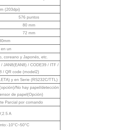
m (203dpi)
576 puntos
80 mm
72 mm
 80mm
 en un
no, coreano y Japonés, etc.
/ JAN8(EAN8) / CODE39 / ITF /
/ QR code (model2)
TA) y en Serie (RS232C/TTL)
(opción)/No hay papel/detección
sensor de papel(Opción)
rte Parcial por comando
,2.5 A
nto:-10°C~50°C