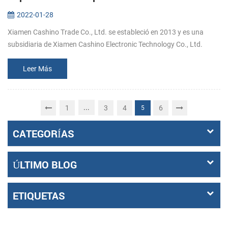
2022-01-28
Xiamen Cashino Trade Co., Ltd. se estableció en 2013 y es una
subsidiaria de Xiamen Cashino Electronic Technology Co., Ltd.
como proveedores de soluciones de impresión profesional y
altamente especial...
Leer Más
...
1
3
4
6
5
CATEGORÍAS
ÚLTIMO BLOG
ETIQUETAS