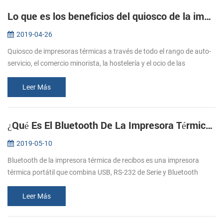
Lo que es los beneficios del quiosco de la impresora de recibos KP-300V ？
2019-04-26
Quiosco de impresoras térmicas a través de todo el rango de auto-
servicio, el comercio minorista, la hostelería y el ocio de las
industrias. KP-300V es una idea quiosco de la impresora térmica
como la...
Leer Más
¿Qué Es El Bluetooth De La Impresora Térmica De Recibos ？
2019-05-10
Bluetooth de la impresora térmica de recibos es una impresora
térmica portátil que combina USB, RS-232 de Serie y Bluetooth
interfaces de comunicación juntos. Hoy en día, Bluetooth
impresoras térmicas...
Leer Más