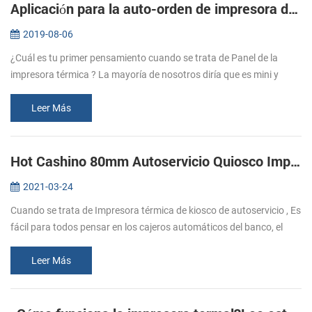
Aplicación para la auto-orden de impresora de quiosco - EP-380C
2019-08-06
¿Cuál es tu primer pensamiento cuando se trata de Panel de la
impresora térmica ? La mayoría de nosotros diría que es mini y
fácilmente incorporado a la taxímetro o algunos instrumentos
médicos como l...
Leer Más
Hot Cashino 80mm Autoservicio Quiosco Impresora térmica KP-347 Seleccione para usted.
2021-03-24
Cuando se trata de Impresora térmica de kiosco de autoservicio , Es
fácil para todos pensar en los cajeros automáticos del banco, el
quiosco de ordenamiento automático, la máquina expendedora, el
quio...
Leer Más