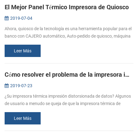
El Mejor Panel Térmico Impresora de Quiosco
2019-07-04
Ahora, quiosco de la tecnología es una herramienta popular para el
banco con CAJERO automático, Auto-pedido de quiosco, máquina
Expendedora, quiosco de autoservicio, etc. Muchas compañías de
esperanza...
Leer Más
Cómo resolver el problema de la impresora impresión de la basura?
2019-07-23
¿Su impresora térmica impresión distorsionada de datos? Algunos
de usuario a menudo se queja de que la impresora térmica de
impresión distorsionada de datos. Se dijo que al enviar los datos a
la impre...
Leer Más