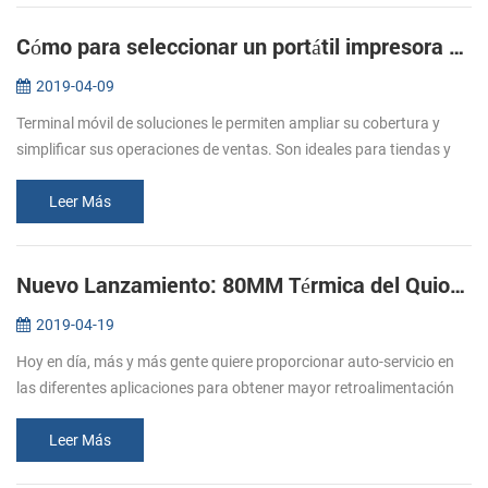
Cómo para seleccionar un portátil impresora móvil para terminales móviles
2019-04-09
Terminal móvil de soluciones le permiten ampliar su cobertura y
simplificar sus operaciones de ventas. Son ideales para tiendas y
restaurantes. Un restaurante en el que se valora la tecnología, el
esp...
Leer Más
Nuevo Lanzamiento: 80MM Térmica del Quiosco de la Impresora de recibos KP-320
2019-04-19
Hoy en día, más y más gente quiere proporcionar auto-servicio en
las diferentes aplicaciones para obtener mayor retroalimentación
de los clientes, lo que afectará a la expansión del mercado mundial.
L...
Leer Más