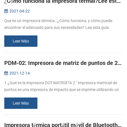
¿Cómo funciona la impresora termal?Lee esta guía para aprenderlo.
2021-04-22
Que es un Impresora térmica , ¿Cómo funciona, y cómo puede
encontrar el adecuado para sus necesidades? Lea esta guía
conmigo. 1. ¿Sabes qué es el papel térmico? El papel térmico se
refiere al recubrim...
Leer Más
PDM-02: Impresora de matriz de puntos de 2 '' inalámbrica!
2021-12-14
1.¿Qué es la impresora DOT MATRIX?A 2 '' impresora matricial de
puntos es una impresora de impacto que se imprime utilizando un
número fijo de alfileres o cables.2. ¿Cuáles son las ventajas de la
impr...
Leer Más
Impresora térmica portátil móvil de Bluetooth móvil de 4 pulgadas Cashino