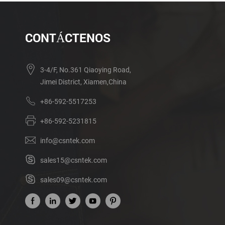
CONTÁCTENOS
3-4/F, No.361 Qiaoying Road,
Jimei District, Xiamen,China
+86-592-5517253
+86-592-5231815
info@csntek.com
sales15@csntek.com
sales09@csntek.com