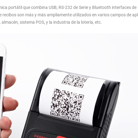
ica portátil que combina USB, RS-232 de Serie y Bluetooth interfaces de
e recibos son más y más ampliamente utilizados en varios campos de apl
, almacén, sistema POS, y la industria de la lotería, etc.