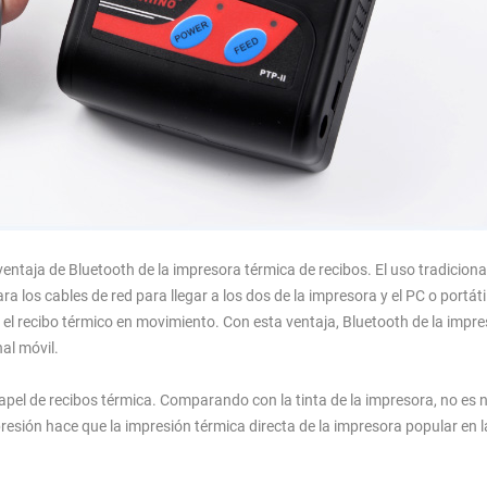
entaja de Bluetooth de la impresora térmica de recibos. El uso tradicional
 los cables de red para llegar a los dos de la impresora y el PC o portáti
 el recibo térmico en movimiento. Con esta ventaja, Bluetooth de la impr
al móvil.
apel de recibos térmica. Comparando con la tinta de la impresora, no es 
mpresión hace que la impresión térmica directa de la impresora popular en 