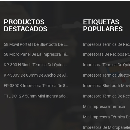
PRODUCTOS
ETIQUETAS
DESTACADOS
POPULARES
58 Móvil Portátil De Bluetooth De La Impresora Térmica De PTP-II
Impresora Térmica De Rec
58 Micro Panel De La Impresora Térmica De Recibos CSN-A1
Impresoras De Recibos P
KP-300 H 3inch Térmica Del Quiosco De La Impresora Módulo De
Impresora Térmica De Qu
KP-300V De 80mm De Ancho De Alta Velocidad De La Impresora Térmica Del Quiosco
Impresora Térmica Blueto
EP-380CK Impresora Térmica De 80 Mm Con Bloqueo De La Tapa
Impresora Bluetooth Móvi
TTL DC12V 58mm Mini Incrustado Taxi De La Impresora Térmica De Recibos
Mini Impresora Térmica
Mini Impresora Térmica 
Impresora De Micropanel