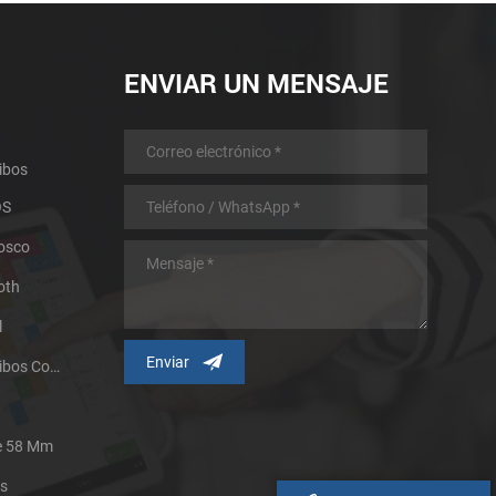
ENVIAR UN MENSAJE
ibos
OS
iosco
oth
l
Impresora Térmica De Recibos Con Micropanel.
De 58 Mm
es