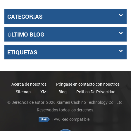
CATEGORÍAS
ÚLTIMO BLOG
ETIQUETAS
Acerca de nosotros
Póngase en contacto con nosotros
Sitemap
XML
Blog
Política De Privacidad
© Derechos de autor: 2026 Xiamen Cashino Technology Co., Ltd.
Reservados todos los derechos.
IPv6 Red compatible