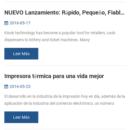
NUEVO Lanzamiento: Rápido, Pequeño, Fiable Impresoras de Kiosco KP-220
2016-05-17
Kiosk technology has become a popular tool for retailers, cash
dispensers to lottery and ticket machines. Many
telecommunications providers and other organizations that hope to
make their customers’ e...
Leer Más
Impresora térmica para una vida mejor
2016-05-23
El desarrollo en la industria de la impresión hoy en día, además de la
aplicación de la industria del comercio electrónico, un número
creciente de papel de la impresora se trasladó en restaurantes, su...
Leer Más