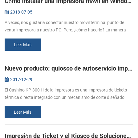
Cómo Instalar una Impresora móvil en Windows con un Cable USB
2018-07-05
A veces, nos gustaría conectar nuestro móvil terminal punto de
venta impresora a nuestro PC. Pero, ¿cómo hacerlo? La manera
más común de conectar una impresora móvil a tu PC por cable USB,
después de ...
Leer Más
Nuevo producto: quiosco de autoservicio impresoras KP-300 H
2017-12-29
El Cashino KP-300 H de la impresora es una impresora de tickets
térmica directa integrado con un mecanismo de corte diseñado
para la auto servicio (Kiosco) emisión de billetes entornos. El KP-
300 H ca...
Leer Más
Impresión de Ticket y el Kiosco de Soluciones de Impresión