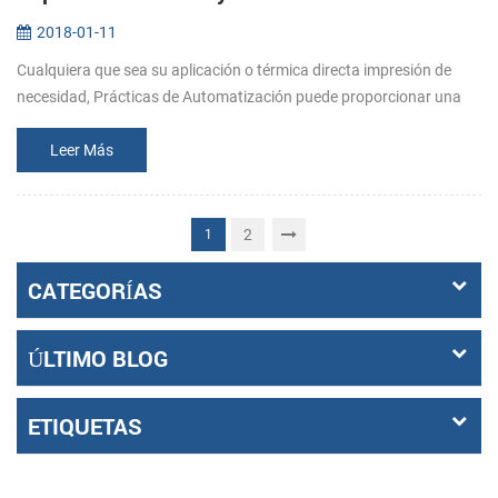
2018-01-11
Cualquiera que sea su aplicación o térmica directa impresión de
necesidad, Prácticas de Automatización puede proporcionar una
medida de la impresión solución que se ajuste a sus requerimientos
específ...
Leer Más
2
1
CATEGORÍAS
ÚLTIMO BLOG
ETIQUETAS