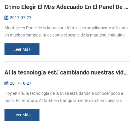
Cómo Elegir El Más Adecuado En El Panel De La Impresora
2017-07-21
Montaje en Panel de la impresora térmica es ampliamente utilizado
en muchos campos, tales como el pesaje de la máquina, máquina
de boletos de taxi, metro de impresión, medidor de grabación de
impresió...
Leer Más
AI la tecnología está cambiando nuestras vidas
2017-10-27
Hoy en día, la tecnología de la IA se está dando a conocer poco a
poco. En el futuro, AI también tranquilamente cambiar nuestras
vidas. ¿Cuál es la IA? La inteligencia Artificial (AI, también la
máqui...
Leer Más