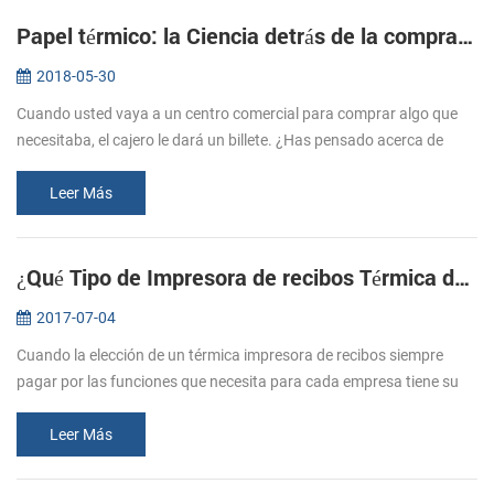
Papel térmico: la Ciencia detrás de la compra de entradas
2018-05-30
Cuando usted vaya a un centro comercial para comprar algo que
necesitaba, el cajero le dará un billete. ¿Has pensado acerca de
cómo estos billetes imprimir? Normalmente nos referimos a la
impresión, e...
Leer Más
¿Qué Tipo de Impresora de recibos Térmica debo Comprar?
2017-07-04
Cuando la elección de un térmica impresora de recibos siempre
pagar por las funciones que necesita para cada empresa tiene su
medida . Así que antes de comprar, dejar claro que lo que los
requisitos s...
Leer Más