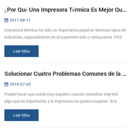
¿Por Qué Una Impresora Térmica Es Mejor Que La Impresora De Matriz De Puntos
2017-08-11
Impresora térmica ha sido un importante papel en diversos tipos de
industrias, especialmente en el supermercado o restaurante. POS
impresora de recibos es la una de la mejor aplicación en la
industria...
Leer Más
Solucionar Cuatro Problemas Comunes de la Impresora
2018-07-05
Puede hacer que usted muy inquieto cuando necesitas imprimir
algo que es importante, y la impresora no quiere cooperar. Si la
experiencia de error de la impresora, usted necesita saber por qué la
impr...
Leer Más