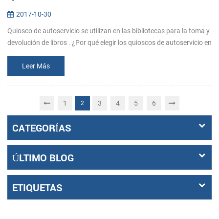
2017-10-30
Quiosco de autoservicio se utilizan en las bibliotecas para la toma y
devolución de libros . ¿Por qué elegir los quioscos de autoservicio en
la biblioteca? (1). Ahorrar en los gastos de personal. La b...
Leer Más
1
3
4
5
6
2
CATEGORÍAS
ÚLTIMO BLOG
ETIQUETAS