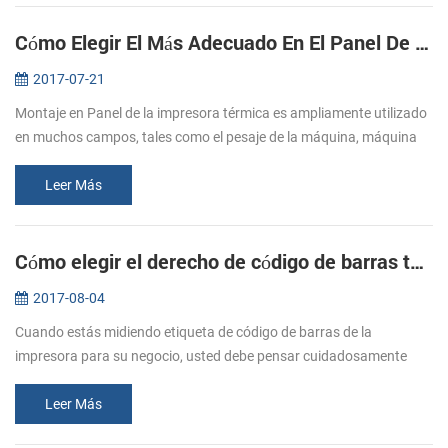
Cómo Elegir El Más Adecuado En El Panel De La Impresora
2017-07-21
Montaje en Panel de la impresora térmica es ampliamente utilizado
en muchos campos, tales como el pesaje de la máquina, máquina
de boletos de taxi, metro de impresión, medidor de grabación de
impresió...
Leer Más
Cómo elegir el derecho de código de barras térmica impresora de etiquetas para su negocio
2017-08-04
Cuando estás midiendo etiqueta de código de barras de la
impresora para su negocio, usted debe pensar cuidadosamente
cómo va a utilizar su impresora para ayudarle a crecer su negocio.
Es importante re...
Leer Más