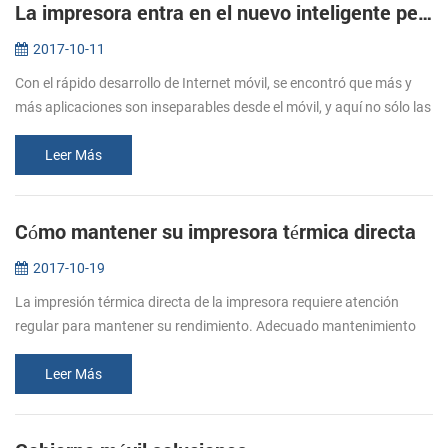
La impresora entra en el nuevo inteligente período--nueva impresora portátil PTP-II/BT71 será una buena opción.
2017-10-11
Con el rápido desarrollo de Internet móvil, se encontró que más y
más aplicaciones son inseparables desde el móvil, y aquí no sólo las
necesidades de los usuarios, sino también a las necesidades de la...
Leer Más
Cómo mantener su impresora térmica directa
2017-10-19
La impresión térmica directa de la impresora requiere atención
regular para mantener su rendimiento. Adecuado mantenimiento
de la impresora es fundamental para garantizar su impresora para
imprimir si...
Leer Más