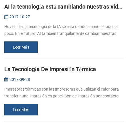
AI la tecnología está cambiando nuestras vidas
2017-10-27
Hoy en día, la tecnología de la IA se está dando a conocer poco a
poco. En el futuro, AI también tranquilamente cambiar nuestras
vidas. ¿Cuál es la IA? La inteligencia Artificial (AI, también la
máqui...
Leer Más
La Tecnología De Impresión Térmica
2017-09-28
Impresoras térmicas son las impresoras que utilizan el calor para
transferir una impresión en papel. Son de impresión por contacto
directo entre el cabezal térmico (genera calor) y de papel térmico
(q...
Leer Más