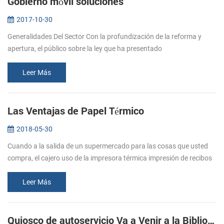
Gobierno móvil soluciones
2017-10-30
Generalidades Del Sector Con la profundización de la reforma y
apertura, el público sobre la ley que ha presentado
higherrequirements para agencias de cumplimiento de la eficiencia
en el trabajo, la r...
Leer Más
Las Ventajas de Papel Térmico
2018-05-30
Cuando a la salida de un supermercado para las cosas que usted
compra, el cajero uso de la impresora térmica impresión de recibos
térmica para ayudar a mantener un mejor control sobre sus gastos.
Este...
Leer Más
Quiosco de autoservicio Va a Venir a la Biblioteca