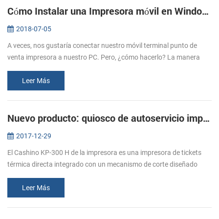
Cómo Instalar una Impresora móvil en Windows con un Cable USB
2018-07-05
A veces, nos gustaría conectar nuestro móvil terminal punto de
venta impresora a nuestro PC. Pero, ¿cómo hacerlo? La manera
más común de conectar una impresora móvil a tu PC por cable USB,
después de ...
Leer Más
Nuevo producto: quiosco de autoservicio impresoras KP-300 H
2017-12-29
El Cashino KP-300 H de la impresora es una impresora de tickets
térmica directa integrado con un mecanismo de corte diseñado
para la auto servicio (Kiosco) emisión de billetes entornos. El KP-
300 H ca...
Leer Más