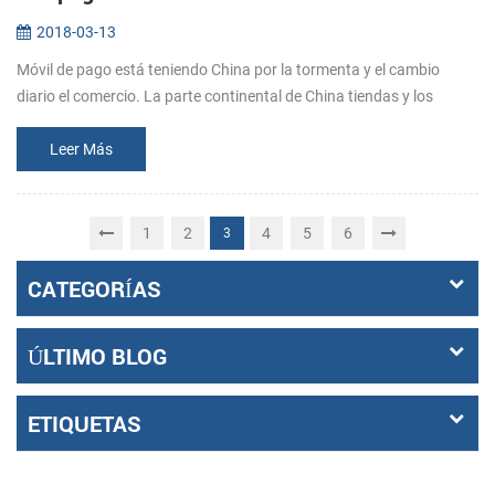
2018-03-13
Móvil de pago está teniendo China por la tormenta y el cambio
diario el comercio. La parte continental de China tiendas y los
servicios son cada vez más centrada alrededor de móviles pagar
apps como A...
Leer Más
1
2
4
5
6
3
CATEGORÍAS
ÚLTIMO BLOG
ETIQUETAS