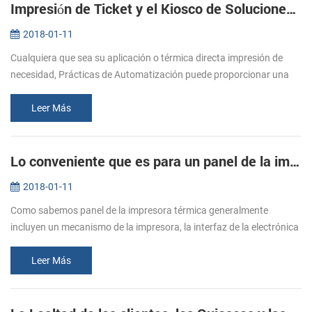
Impresión de Ticket y el Kiosco de Soluciones de Impresión
2018-01-11
Cualquiera que sea su aplicación o térmica directa impresión de
necesidad, Prácticas de Automatización puede proporcionar una
medida de la impresión solución que se ajuste a sus requerimientos
específ...
Leer Más
Lo conveniente que es para un panel de la impresora con cortador automático!
2018-01-11
Como sabemos panel de la impresora térmica generalmente
incluyen un mecanismo de la impresora, la interfaz de la electrónica
y un cómodo alojamiento. Con una apariencia elegante y bajo nivel
de ruido ...
Leer Más