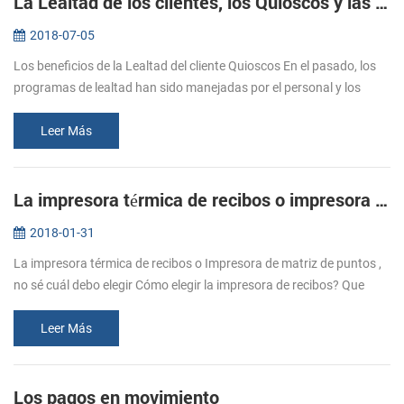
La Lealtad de los clientes, los Quioscos y las Impresoras
2018-07-05
Los beneficios de la Lealtad del cliente Quioscos En el pasado, los
programas de lealtad han sido manejadas por el personal y los
quioscos son un complemento ideal para el equipo que gestiona el
progr...
Leer Más
La impresora térmica de recibos o impresora de matriz de puntos
2018-01-31
La impresora térmica de recibos o Impresora de matriz de puntos ,
no sé cuál debo elegir Cómo elegir la impresora de recibos? Que
depende de los requisitos. Incluso impresora térmica o impresora
de ma...
Leer Más
Los pagos en movimiento