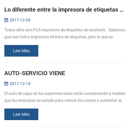
Lo diferente entre la impresora de etiquetas de transferencia térmica y térmica directa de la impresora de etiquetas
2017-12-05
Todos ellos son POS impresora de etiquetas de escritorio . Sabemos
que son todos impresora térmica de etiquetas, pero lo que es
diferente entre ellos? Vamos a llegar a partir de la siguiente.
Impresor...
Leer Más
AUTO-SERVICIO VIENE
2017-12-14
El auto de cajas en los supermercados están aumentando a medida
que las empresas de batalla para reducir los costos y aumentar la
eficiencia del servicio. LAS VENTAJAS DE LA AUTO - SERVICEICE 1.
Reduc...
Leer Más