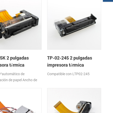
5K 2 pulgadas
TP-02-245 2 pulgadas
sora térmica
impresora térmica
nismo de
mecanismo de
°automático de
Compatible con LTP02-245
ación de papel Ancho de
7,5±0,5 mm