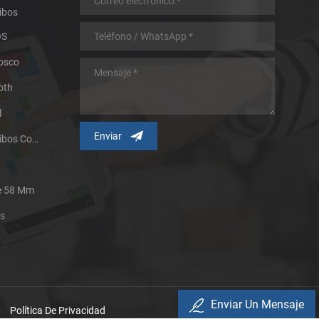
ibos
OS
iosco
oth
l
Impresora Térmica De Recibos Con Micropanel.
De 58 Mm
es
Enviar Un Mensaje
Política De Privacidad