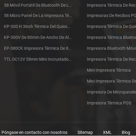
58 Móvil Portátil De Bluetooth De La Impresora Térmica De PTP-II
Impresora Térmica De Rec
58 Micro Panel De La Impresora Térmica De Recibos CSN-A1
Impresoras De Recibos P
KP-300 H 3inch Térmica Del Quiosco De La Impresora Módulo De
Impresora Térmica De Qu
KP-300V De 80mm De Ancho De Alta Velocidad De La Impresora Térmica Del Quiosco
Impresora Térmica Blueto
EP-380CK Impresora Térmica De 80 Mm Con Bloqueo De La Tapa
Impresora Bluetooth Móvi
TTL DC12V 58mm Mini Incrustado Taxi De La Impresora Térmica De Recibos
Mini Impresora Térmica
Mini Impresora Térmica 
Impresora De Micropanel
Impresora Térmica POS
Póngase en contacto con nosotros
Sitemap
XML
Blog