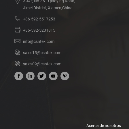
3-4/F, No.361 Qiaoying Road,
Jimei District, Xiamen,China
+86-592-5517253
+86-592-5231815
info@csntek.com
sales15@csntek.com
sales09@csntek.com
Acerca de nosotros