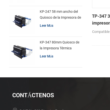
KP-247 58 mm ancho del
TP-347 3
Quiosco de la Impresora de
impresor
recibos
Leer Más
cabeza c
Compatible
automáti
KP-347 80mm Quiosco de
la Impresora Térmica
Leer Más
CONTÁCTENOS