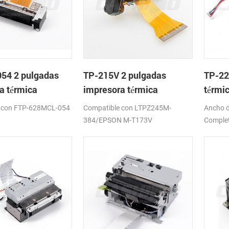
54 2 pulgadas
TP-215V 2 pulgadas
TP-22
a térmica
impresora térmica
térmi
mo de
mecanismo de
corta
 con FTP-628MCL-054
Compatible con LTPZ245M-
Ancho d
384/EPSON M-T173V
Complet