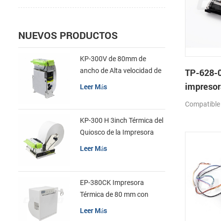
NUEVOS PRODUCTOS
KP-300V de 80mm de
ancho de Alta velocidad de
TP-628-0
la Impresora Térmica del
impresor
Leer Más
Quiosco
mecanis
Compatible
KP-300 H 3inch Térmica del
Quiosco de la Impresora
Módulo de
Leer Más
EP-380CK Impresora
Térmica de 80 mm con
Bloqueo de la Tapa
Leer Más