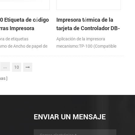
0 Etiqueta de código
Impresora térmica de la
rras Impresora
tarjeta de Controlador DB-
nismo de
100
ra de etiquetas
Aplicación de la impresora
mo de Ancho de papel de
mecanismo:TP-100 (Compatible
mm
con PORIT-M100H)
...
10
nas
ENVIAR UN MENSAJE