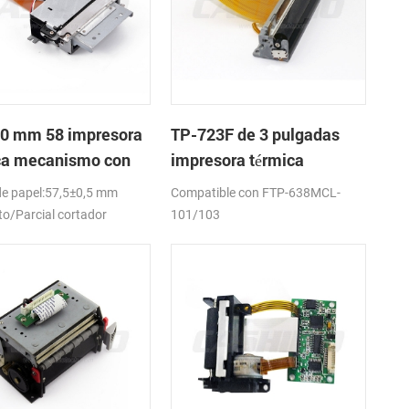
0 mm 58 impresora
TP-723F de 3 pulgadas
ca mecanismo con
impresora térmica
dor automático
mecanismo de
e papel:57,5±0,5 mm
Compatible con FTP-638MCL-
o/Parcial cortador
101/103