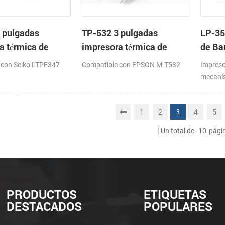
 pulgadas
TP-532 3 pulgadas
LP-35
a térmica de
impresora térmica de
de Ba
on cortador
cabeza con cortador
Meca
 con Seiko LTPF347
Compatible con EPSON M-T532
Impreso
co
automático
mecanis
16: 82
1
2
4
5
3
Un total de
10
pági
PRODUCTOS
ETIQUETAS
DESTACADOS
POPULARES