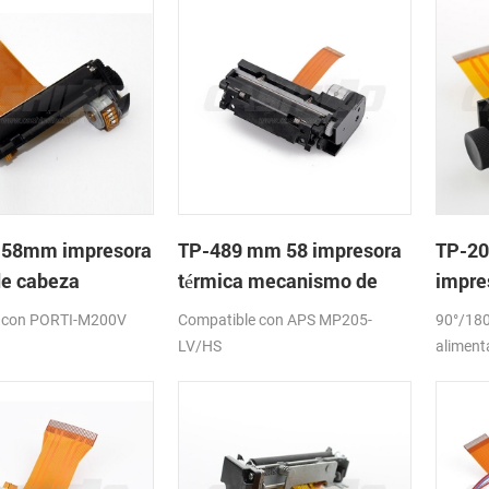
 58mm impresora
TP-489 mm 58 impresora
TP-20
de cabeza
térmica mecanismo de
impre
meca
 con PORTI-M200V
Compatible con APS MP205-
90°/180
LV/HS
aliment
papel:5