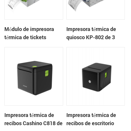
Módulo de impresora
Impresora térmica de
térmica de tickets
quiosco KP-802 de 3
integrado KP-803 de 80
pulgadas con cortador
mm para quiosco de
automático de tickets
juegos
integrado para quioscos
de apuestas
Impresora térmica de
Impresora térmica de
recibos Cashino C818 de
recibos de escritorio