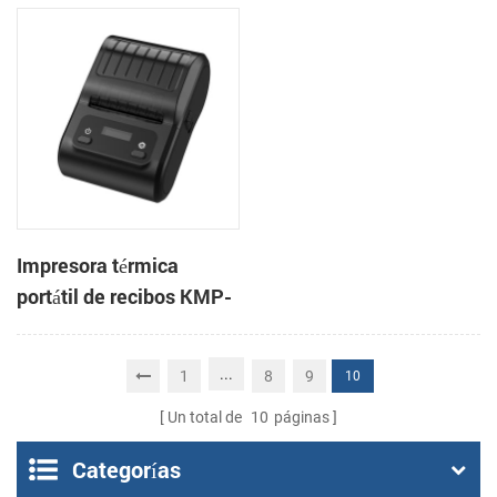
3 pulgadas, de alta
CSN-806 de 80 mm para
velocidad, para
punto de venta
sistemas POS y comida
para llevar.
Impresora térmica
portátil de recibos KMP-
200 de 58 mm con
Bluetooth y Android
...
1
8
9
10
Un total de
10
páginas
Categorías