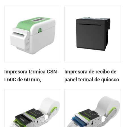
mm Impresora de
en la nube de escritorio
pulseras de escritorio
Impresora de etiquetas
Impresora térmica CSN-
Impresora de recibo de
L60C de 60 mm,
panel termal de quiosco
impresora de pulsera de
EP-385C 80 mm con
escritorio, impresora de
cortador automático
etiquetas con cortador