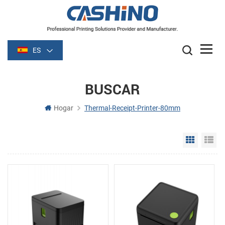
ES
BUSCAR
Hogar
Thermal-Receipt-Printer-80mm
Grid Vie
Li