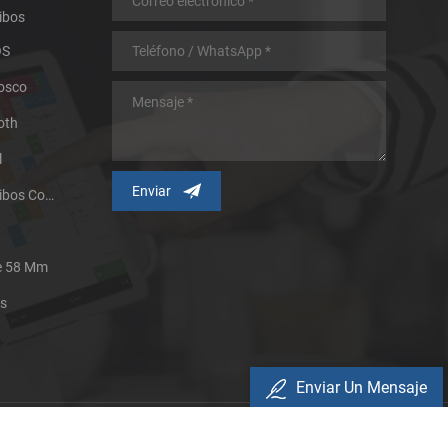
ibos
OS
iosco
oth
l
Impresora Térmica De Recibos Con Micropanel.
De 58 Mm
es
Enviar Un Mensaje
Política De Privacidad