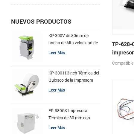
NUEVOS PRODUCTOS
KP-300V de 80mm de
ancho de Alta velocidad de
TP-628-0
la Impresora Térmica del
impresor
Leer Más
Quiosco
mecanis
Compatible
KP-300 H 3inch Térmica del
Quiosco de la Impresora
Módulo de
Leer Más
EP-380CK Impresora
Térmica de 80 mm con
Bloqueo de la Tapa
Leer Más