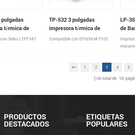
 pulgadas
TP-532 3 pulgadas
LP-35
a térmica de
impresora térmica de
de Ba
on cortador
cabeza con cortador
Meca
 con Seiko LTPF347
Compatible con EPSON M-T532
Impreso
co
automático
mecanis
16: 82
1
2
4
5
3
Un total de
10
pági
PRODUCTOS
ETIQUETAS
DESTACADOS
POPULARES