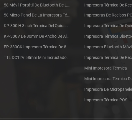
58 Móvil Portátil De Bluetooth De La Impresora Térmica De PTP-II
Impresora Térmica De Rec
58 Micro Panel De La Impresora Térmica De Recibos CSN-A1
Impresoras De Recibos P
KP-300 H 3inch Térmica Del Quiosco De La Impresora Módulo De
Impresora Térmica De Qu
KP-300V De 80mm De Ancho De Alta Velocidad De La Impresora Térmica Del Quiosco
Impresora Térmica Blueto
EP-380CK Impresora Térmica De 80 Mm Con Bloqueo De La Tapa
Impresora Bluetooth Móvi
TTL DC12V 58mm Mini Incrustado Taxi De La Impresora Térmica De Recibos
Mini Impresora Térmica
Mini Impresora Térmica 
Impresora De Micropanel
Impresora Térmica POS
Póngase en contacto con nosotros
Sitemap
XML
Blog