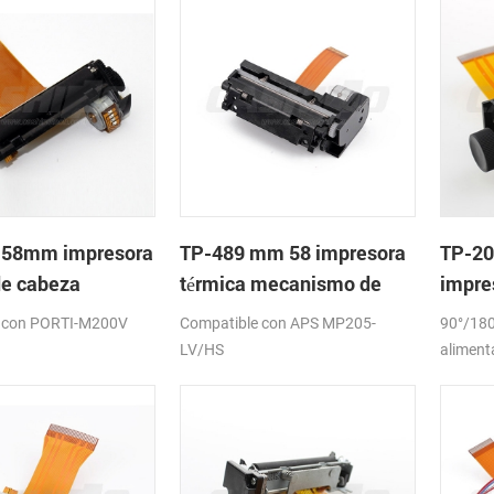
 58mm impresora
TP-489 mm 58 impresora
TP-20
de cabeza
térmica mecanismo de
impre
meca
 con PORTI-M200V
Compatible con APS MP205-
90°/180
LV/HS
aliment
papel:5