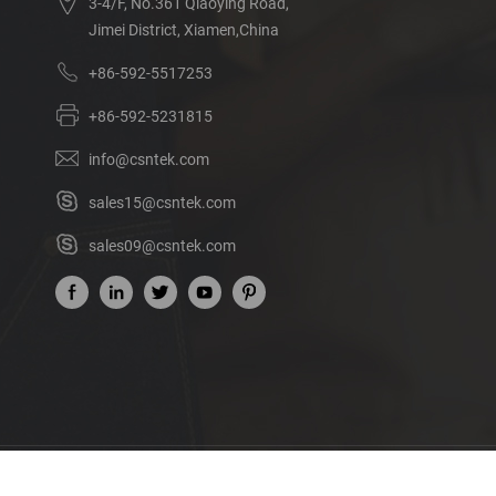
3-4/F, No.361 Qiaoying Road,
Jimei District, Xiamen,China
+86-592-5517253
+86-592-5231815
info@csntek.com
sales15@csntek.com
sales09@csntek.com
Acerca de nosotros