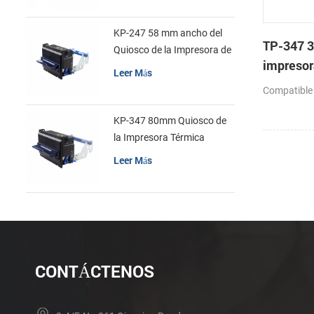
KP-247 58 mm ancho del
TP-347 3
Quiosco de la Impresora de
impresor
recibos
Leer Más
cabeza c
Compatible
automáti
KP-347 80mm Quiosco de
la Impresora Térmica
Leer Más
CONTÁCTENOS