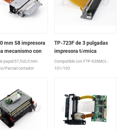
0 mm 58 impresora
TP-723F de 3 pulgadas
ca mecanismo con
impresora térmica
dor automático
mecanismo de
e papel:57,5±0,5 mm
Compatible con FTP-638MCL-
o/Parcial cortador
101/103