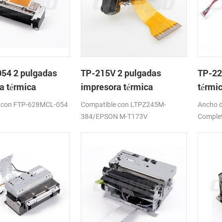
54 2 pulgadas
TP-215V 2 pulgadas
TP-22
a térmica
impresora térmica
térmi
mo de
mecanismo de
corta
 con FTP-628MCL-054
Compatible con LTPZ245M-
Ancho d
384/EPSON M-T173V
Complet