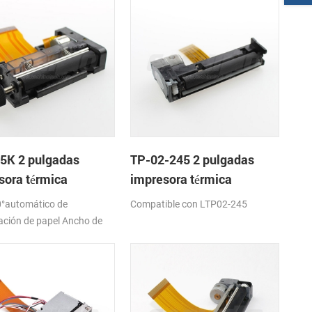
5K 2 pulgadas
TP-02-245 2 pulgadas
sora térmica
impresora térmica
nismo de
mecanismo de
°automático de
Compatible con LTP02-245
ación de papel Ancho de
7,5±0,5 mm