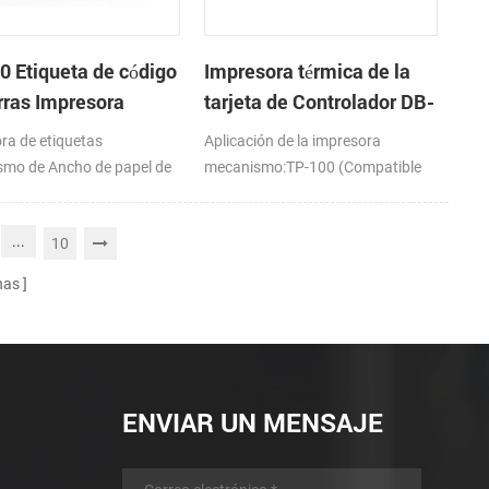
0 Etiqueta de código
Impresora térmica de la
rras Impresora
tarjeta de Controlador DB-
nismo de
100
ra de etiquetas
Aplicación de la impresora
mo de Ancho de papel de
mecanismo:TP-100 (Compatible
mm
con PORIT-M100H)
...
10
nas
ENVIAR UN MENSAJE