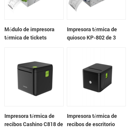
Módulo de impresora
Impresora térmica de
térmica de tickets
quiosco KP-802 de 3
integrado KP-803 de 80
pulgadas con cortador
mm para quiosco de
automático de tickets
juegos
integrado para quioscos
de apuestas
Impresora térmica de
Impresora térmica de
recibos Cashino C818 de
recibos de escritorio