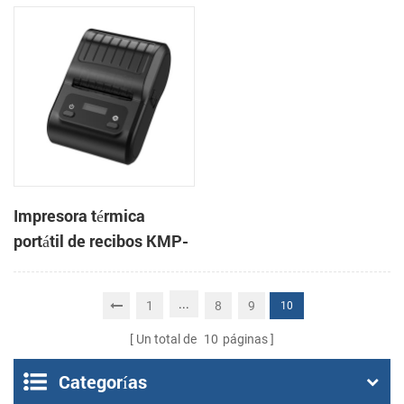
3 pulgadas, de alta
CSN-806 de 80 mm para
velocidad, para
punto de venta
sistemas POS y comida
para llevar.
Impresora térmica
portátil de recibos KMP-
200 de 58 mm con
Bluetooth y Android
...
1
8
9
10
Un total de
10
páginas
Categorías