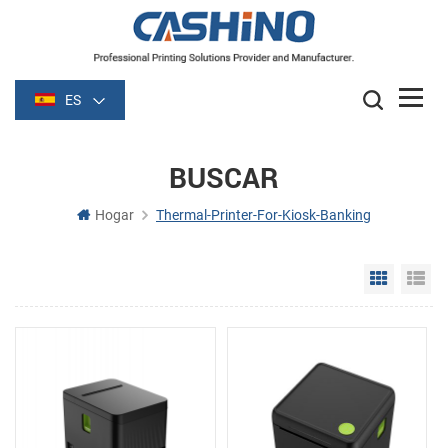
ES
BUSCAR
Hogar
Thermal-Printer-For-Kiosk-Banking
Grid Vie
Li