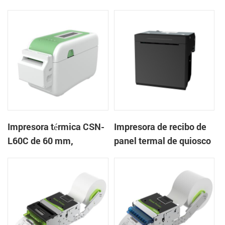
mm Impresora de
en la nube de escritorio
pulseras de escritorio
Impresora de etiquetas
Impresora térmica CSN-
Impresora de recibo de
L60C de 60 mm,
panel termal de quiosco
impresora de pulsera de
EP-385C 80 mm con
escritorio, impresora de
cortador automático
etiquetas con cortador