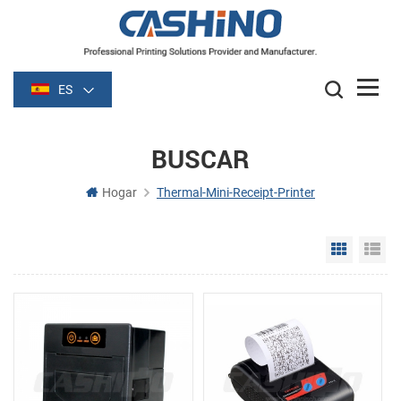
ES
BUSCAR
Hogar
Thermal-Mini-Receipt-Printer
Grid Vie
Li