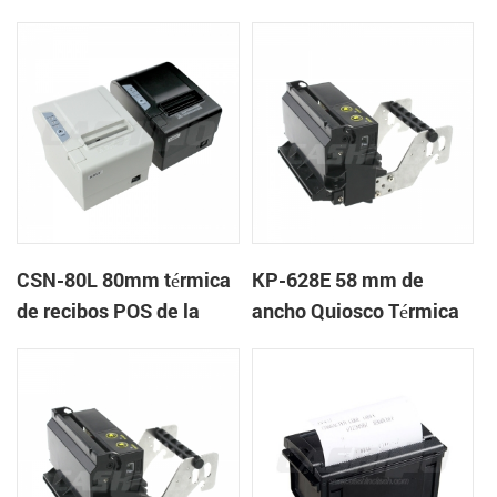
recibos
etiquetas
CSN-80L 80mm térmica
KP-628E 58 mm de
de recibos POS de la
ancho Quiosco Térmica
impresora con auto-
Impresoras de tickets
cortador
Con Auto-cortador