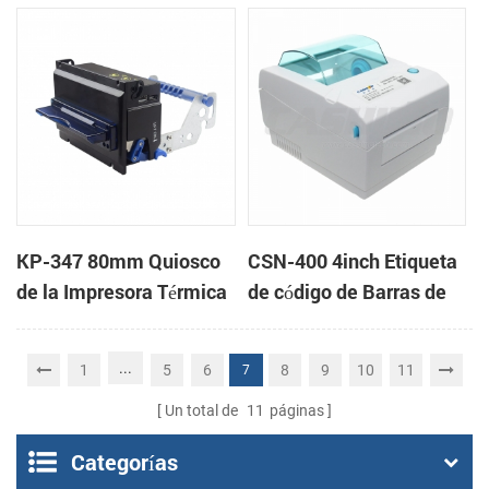
Impresora de recibos
montaje en panel de
impresoras de apoyo de
la caja de efectivo
KP-347 80mm Quiosco
CSN-400 4inch Etiqueta
de la Impresora Térmica
de código de Barras de
la Impresora
...
1
5
6
8
9
10
11
7
Un total de
11
páginas
Categorías