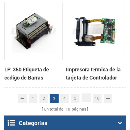
cabeza con cortador
cabeza con cortador
automático
automático
LP-350 Etiqueta de
Impresora térmica de la
código de Barras
tarjeta de Controlador
Impresora Mecanismo
DB-100
de
...
1
2
4
5
10
3
Un total de
10
páginas
Categorías