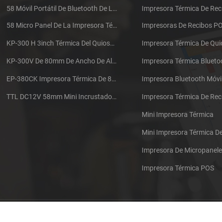
58 Móvil Portátil De Bluetooth De La Impresora Térmica De PTP-II
Impresora Térmica De Rec
58 Micro Panel De La Impresora Térmica De Recibos CSN-A1
Impresoras De Recibos P
KP-300 H 3inch Térmica Del Quiosco De La Impresora Módulo De
Impresora Térmica De Qu
KP-300V De 80mm De Ancho De Alta Velocidad De La Impresora Térmica Del Quiosco
Impresora Térmica Blueto
EP-380CK Impresora Térmica De 80 Mm Con Bloqueo De La Tapa
Impresora Bluetooth Móvi
TTL DC12V 58mm Mini Incrustado Taxi De La Impresora Térmica De Recibos
Mini Impresora Térmica
Mini Impresora Térmica 
Impresora De Micropanel
Impresora Térmica POS
Póngase en contacto con nosotros
Sitemap
XML
Blog