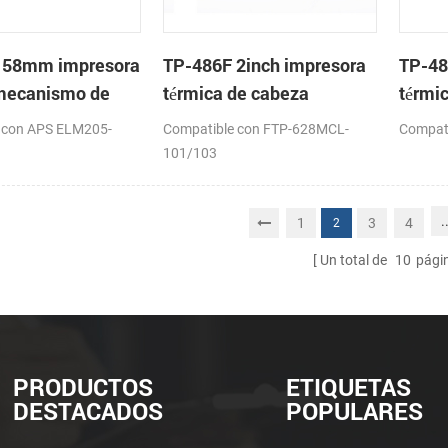
 58mm impresora
TP-486F 2inch impresora
TP-48
 mecanismo de
térmica de cabeza
térmi
 con APS ELM205-
Compatible con FTP-628MCL-
Compat
101/103
.
1
3
4
2
Un total de
10
pági
PRODUCTOS
ETIQUETAS
DESTACADOS
POPULARES