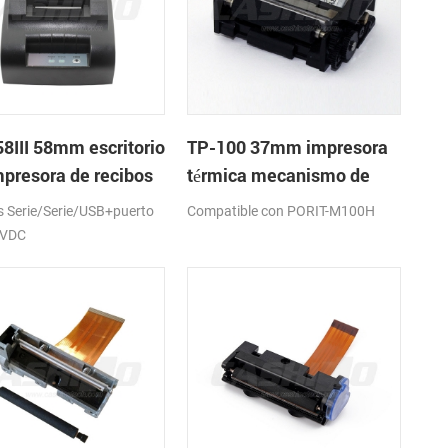
8III 58mm escritorio
TP-100 37mm impresora
mpresora de recibos
térmica mecanismo de
ca
Serie/Serie/USB+puerto
Compatible con PORIT-M100H
2VDC