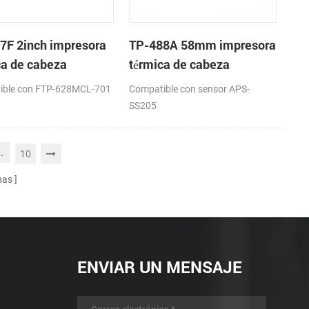
7F 2inch impresora
TP-488A 58mm impresora
ca de cabeza
térmica de cabeza
ible con FTP-628MCL-701
Compatible con sensor APS-
SS205
..
10
nas
ENVIAR UN MENSAJE