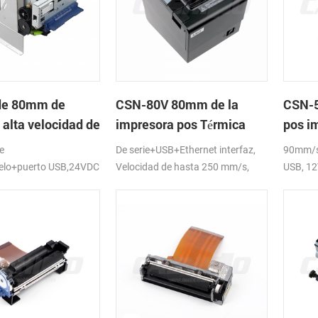
de 80mm de
CSN-80V 80mm de la
CSN-5
 alta velocidad de
impresora pos Térmica
pos i
ora térmica del
térmi
e
De serie+USB+Ethernet interfaz,
90mm/s 
lelo+puerto USB,24VDC
Velocidad de hasta 250 mm/s,
USB, 1
DC24V