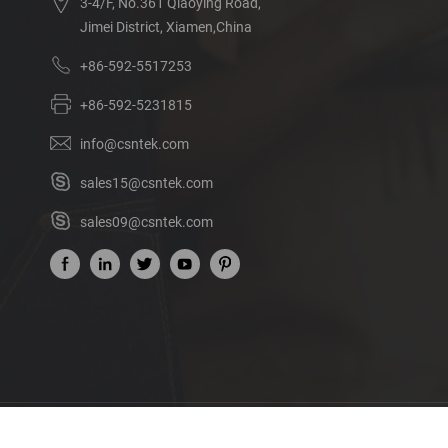
3-4/F, No.361 Qiaoying Road,
Jimei District, Xiamen,China
+86-592-5517253
+86-592-5231815
info@csntek.com
sales15@csntek.com
sales09@csntek.com
Acerca de nosotros