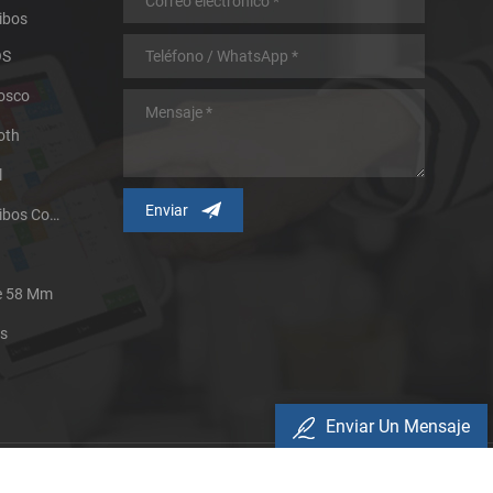
ibos
OS
iosco
oth
l
Impresora Térmica De Recibos Con Micropanel.
De 58 Mm
es
Enviar Un Mensaje
Política De Privacidad