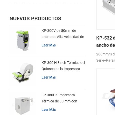
NUEVOS PRODUCTOS
KP-300V de 80mm de
ancho de Alta velocidad de
KP-532 
la Impresora Térmica del
ancho de
Leer Más
Quiosco
la impres
200mm/s d
quiosco
Serie+Para
KP-300 H 3inch Térmica del
Quiosco de la Impresora
Módulo de
Leer Más
EP-380CK Impresora
Térmica de 80 mm con
Bloqueo de la Tapa
Leer Más