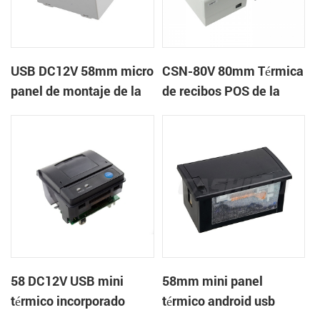
USB DC12V 58mm micro
CSN-80V 80mm Térmica
panel de montaje de la
de recibos POS de la
impresora térmica de
Impresora en la página
recibos
de soporte en el modo
de impresión
58 DC12V USB mini
58mm mini panel
térmico incorporado
térmico android usb