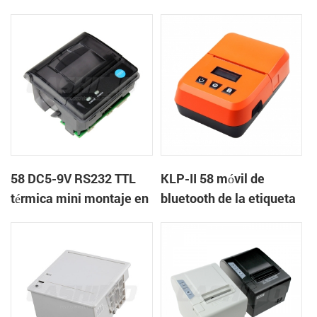
mini panel de la
impresora de recibos
impresora térmica con
con RS232 TTL DC5-9V
auto-cortador
58 DC5-9V RS232 TTL
KLP-II 58 móvil de
térmica mini montaje en
bluetooth de la etiqueta
panel de la impresora de
de la impresora
recibos