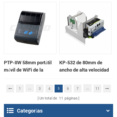
impresora de recibos
impresora de recibos
PTP-IIW 58mm portátil
KP-532 de 80mm de
móvil de WiFi de la
ancho de alta velocidad
impresora térmica
de la impresora térmica
del quiosco
...
...
1
3
4
6
7
11
5
Un total de
11
páginas
Categorías