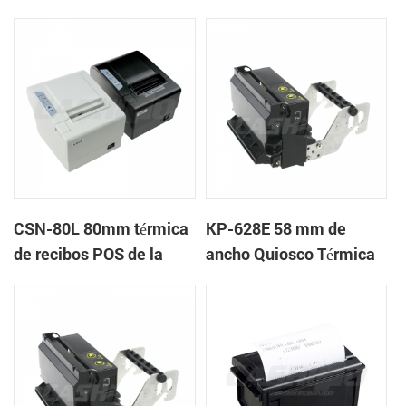
recibos
etiquetas
CSN-80L 80mm térmica
KP-628E 58 mm de
de recibos POS de la
ancho Quiosco Térmica
impresora con auto-
Impresoras de tickets
cortador
Con Auto-cortador