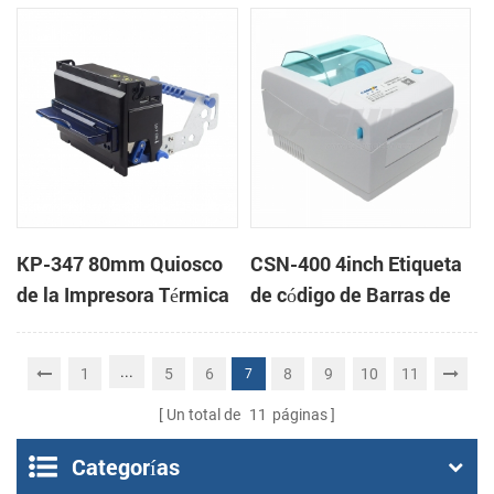
Impresora de recibos
montaje en panel de
impresoras de apoyo de
la caja de efectivo
KP-347 80mm Quiosco
CSN-400 4inch Etiqueta
de la Impresora Térmica
de código de Barras de
la Impresora
...
1
5
6
8
9
10
11
7
Un total de
11
páginas
Categorías