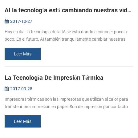
AI la tecnología está cambiando nuestras vidas
2017-10-27
Hoy en día, la tecnología de la IA se está dando a conocer poco a
poco. En el futuro, AI también tranquilamente cambiar nuestras
vidas. ¿Cuál es la IA? La inteligencia Artificial (AI, también la
máqui...
Leer Más
La Tecnología De Impresión Térmica
2017-09-28
Impresoras térmicas son las impresoras que utilizan el calor para
transferir una impresión en papel. Son de impresión por contacto
directo entre el cabezal térmico (genera calor) y de papel térmico
(q...
Leer Más