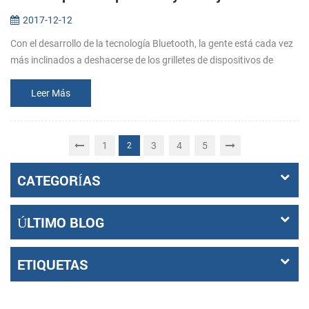
2017-12-12
Con el desarrollo de la tecnología Bluetooth, la gente está cada vez
más inclinados a deshacerse de los grilletes de dispositivos de
conexión por cable. Sin embargo, debido a la influencia de
volumen,...
Leer Más
1
3
4
5
2
CATEGORÍAS
ÚLTIMO BLOG
ETIQUETAS