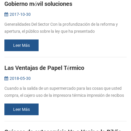
Gobierno móvil soluciones
2017-10-30
Generalidades Del Sector Con la profundización de la reforma y
apertura, el público sobre la ley que ha presentado
higherrequirements para agencias de cumplimiento de la eficiencia
en el trabajo, la r...
Leer Más
Las Ventajas de Papel Térmico
2018-05-30
Cuando a la salida de un supermercado para las cosas que usted
compra, el cajero uso de la impresora térmica impresión de recibos
térmica para ayudar a mantener un mejor control sobre sus gastos.
Este...
Leer Más