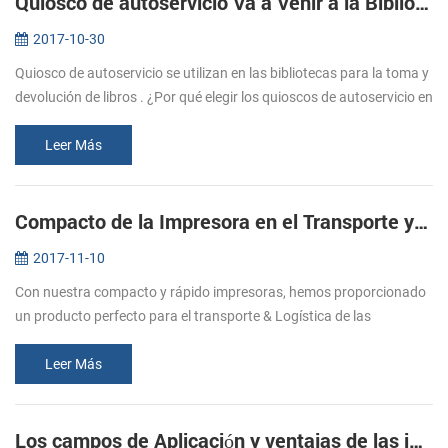
Quiosco de autoservicio Va a Venir a la Biblioteca
2017-10-30
Quiosco de autoservicio se utilizan en las bibliotecas para la toma y
devolución de libros . ¿Por qué elegir los quioscos de autoservicio en
la biblioteca? (1). Ahorrar en los gastos de personal. La b...
Leer Más
Compacto de la Impresora en el Transporte y la Logística
2017-11-10
Con nuestra compacto y rápido impresoras, hemos proporcionado
un producto perfecto para el transporte & Logística de las
industrias. Hemos desarrollado nuestras impresoras
internacionales relativa...
Leer Más
Los campos de Aplicación y ventajas de las impresoras Bluetooth