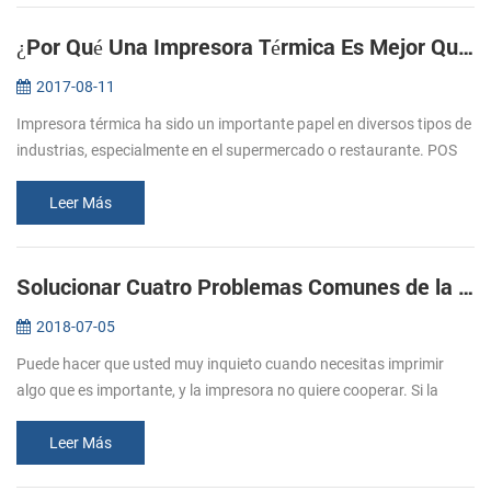
¿Por Qué Una Impresora Térmica Es Mejor Que La Impresora De Matriz De Puntos
2017-08-11
Impresora térmica ha sido un importante papel en diversos tipos de
industrias, especialmente en el supermercado o restaurante. POS
impresora de recibos es la una de la mejor aplicación en la
industria...
Leer Más
Solucionar Cuatro Problemas Comunes de la Impresora
2018-07-05
Puede hacer que usted muy inquieto cuando necesitas imprimir
algo que es importante, y la impresora no quiere cooperar. Si la
experiencia de error de la impresora, usted necesita saber por qué la
impr...
Leer Más