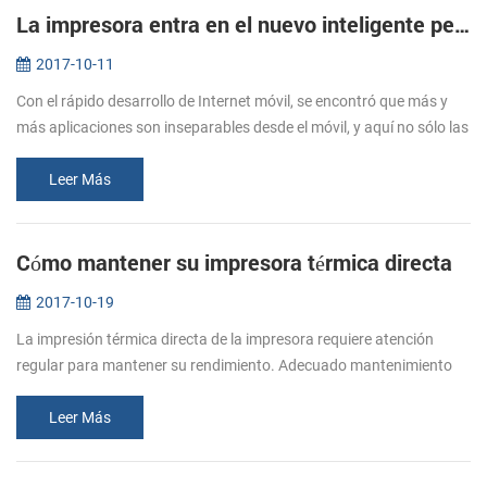
La impresora entra en el nuevo inteligente período--nueva impresora portátil PTP-II/BT71 será una buena opción.
2017-10-11
Con el rápido desarrollo de Internet móvil, se encontró que más y
más aplicaciones son inseparables desde el móvil, y aquí no sólo las
necesidades de los usuarios, sino también a las necesidades de la...
Leer Más
Cómo mantener su impresora térmica directa
2017-10-19
La impresión térmica directa de la impresora requiere atención
regular para mantener su rendimiento. Adecuado mantenimiento
de la impresora es fundamental para garantizar su impresora para
imprimir si...
Leer Más