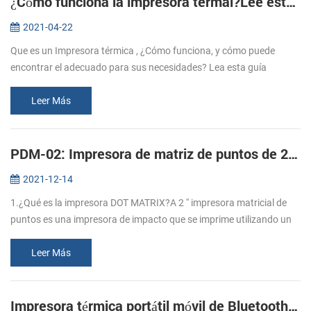
¿Cómo funciona la impresora termal?Lee esta guía para aprenderlo.
2021-04-22
Que es un Impresora térmica , ¿Cómo funciona, y cómo puede
encontrar el adecuado para sus necesidades? Lea esta guía
conmigo. 1. ¿Sabes qué es el papel térmico? El papel térmico se
refiere al recubrim...
Leer Más
PDM-02: Impresora de matriz de puntos de 2 '' inalámbrica!
2021-12-14
1.¿Qué es la impresora DOT MATRIX?A 2 '' impresora matricial de
puntos es una impresora de impacto que se imprime utilizando un
número fijo de alfileres o cables.2. ¿Cuáles son las ventajas de la
impr...
Leer Más
Impresora térmica portátil móvil de Bluetooth móvil de 4 pulgadas Cashino