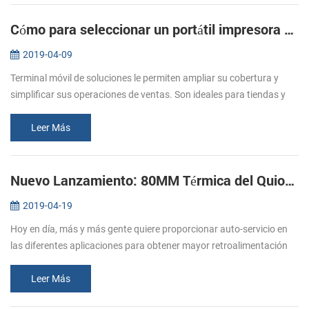
Cómo para seleccionar un portátil impresora móvil para terminales móviles
2019-04-09
Terminal móvil de soluciones le permiten ampliar su cobertura y
simplificar sus operaciones de ventas. Son ideales para tiendas y
restaurantes. Un restaurante en el que se valora la tecnología, el
esp...
Leer Más
Nuevo Lanzamiento: 80MM Térmica del Quiosco de la Impresora de recibos KP-320
2019-04-19
Hoy en día, más y más gente quiere proporcionar auto-servicio en
las diferentes aplicaciones para obtener mayor retroalimentación
de los clientes, lo que afectará a la expansión del mercado mundial.
L...
Leer Más