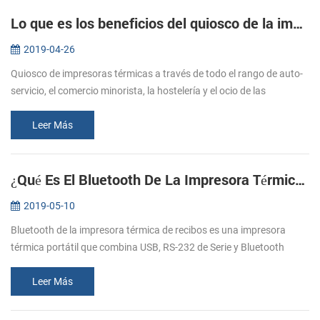
Lo que es los beneficios del quiosco de la impresora de recibos KP-300V ？
2019-04-26
Quiosco de impresoras térmicas a través de todo el rango de auto-
servicio, el comercio minorista, la hostelería y el ocio de las
industrias. KP-300V es una idea quiosco de la impresora térmica
como la...
Leer Más
¿Qué Es El Bluetooth De La Impresora Térmica De Recibos ？
2019-05-10
Bluetooth de la impresora térmica de recibos es una impresora
térmica portátil que combina USB, RS-232 de Serie y Bluetooth
interfaces de comunicación juntos. Hoy en día, Bluetooth
impresoras térmicas...
Leer Más