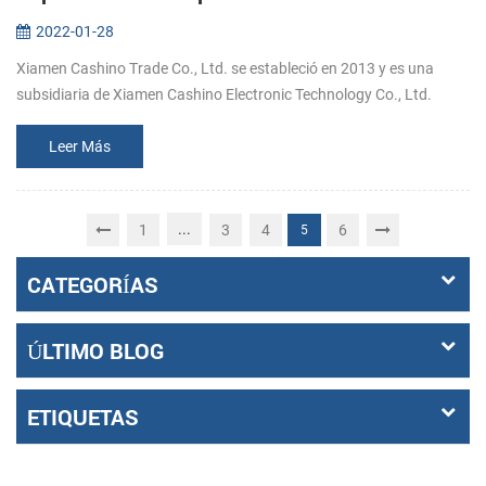
2022-01-28
Xiamen Cashino Trade Co., Ltd. se estableció en 2013 y es una
subsidiaria de Xiamen Cashino Electronic Technology Co., Ltd.
como proveedores de soluciones de impresión profesional y
altamente especial...
Leer Más
...
1
3
4
6
5
CATEGORÍAS
ÚLTIMO BLOG
ETIQUETAS