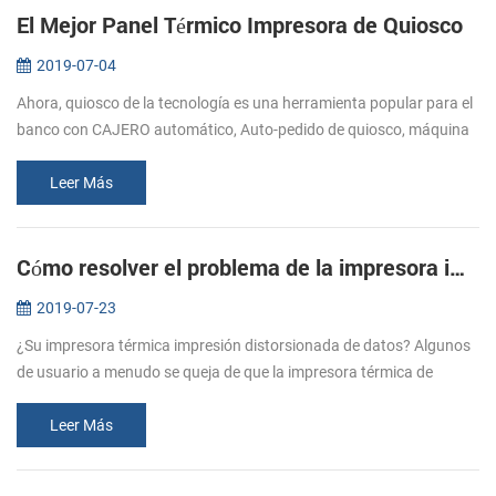
El Mejor Panel Térmico Impresora de Quiosco
2019-07-04
Ahora, quiosco de la tecnología es una herramienta popular para el
banco con CAJERO automático, Auto-pedido de quiosco, máquina
Expendedora, quiosco de autoservicio, etc. Muchas compañías de
esperanza...
Leer Más
Cómo resolver el problema de la impresora impresión de la basura?
2019-07-23
¿Su impresora térmica impresión distorsionada de datos? Algunos
de usuario a menudo se queja de que la impresora térmica de
impresión distorsionada de datos. Se dijo que al enviar los datos a
la impre...
Leer Más