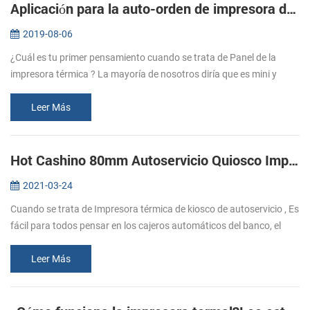
Aplicación para la auto-orden de impresora de quiosco - EP-380C
2019-08-06
¿Cuál es tu primer pensamiento cuando se trata de Panel de la
impresora térmica ? La mayoría de nosotros diría que es mini y
fácilmente incorporado a la taxímetro o algunos instrumentos
médicos como l...
Leer Más
Hot Cashino 80mm Autoservicio Quiosco Impresora térmica KP-347 Seleccione para usted.
2021-03-24
Cuando se trata de Impresora térmica de kiosco de autoservicio , Es
fácil para todos pensar en los cajeros automáticos del banco, el
quiosco de ordenamiento automático, la máquina expendedora, el
quio...
Leer Más