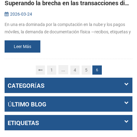
Superando la brecha en las transacciones digitales: El papel estratégico de las soluciones de impresión especializadas.
2026-03-24
En una era dominada por la computación en la nube y los pagos
móviles, la demanda de documentación física —recibos, etiquetas y
boletos— sigue siendo fundamental para la integridad operativa.
Desde el...
Leer Más
...
1
4
5
6
CATEGORÍAS
ÚLTIMO BLOG
ETIQUETAS