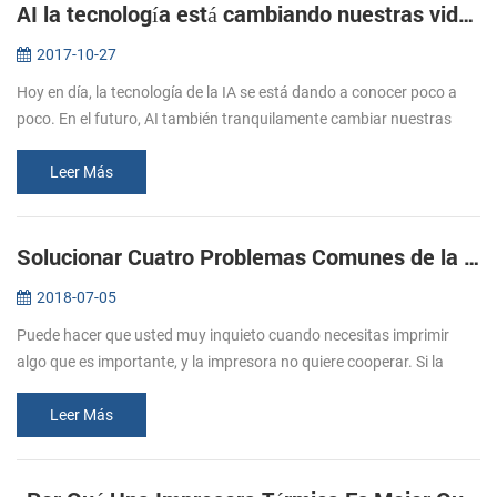
AI la tecnología está cambiando nuestras vidas
2017-10-27
Hoy en día, la tecnología de la IA se está dando a conocer poco a
poco. En el futuro, AI también tranquilamente cambiar nuestras
vidas. ¿Cuál es la IA? La inteligencia Artificial (AI, también la
máqui...
Leer Más
Solucionar Cuatro Problemas Comunes de la Impresora
2018-07-05
Puede hacer que usted muy inquieto cuando necesitas imprimir
algo que es importante, y la impresora no quiere cooperar. Si la
experiencia de error de la impresora, usted necesita saber por qué la
impr...
Leer Más