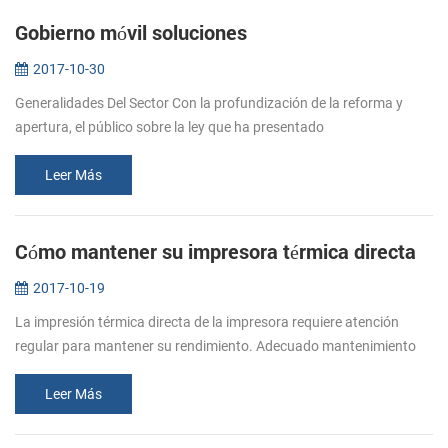
Gobierno móvil soluciones
2017-10-30
Generalidades Del Sector Con la profundización de la reforma y
apertura, el público sobre la ley que ha presentado
higherrequirements para agencias de cumplimiento de la eficiencia
en el trabajo, la r...
Leer Más
Cómo mantener su impresora térmica directa
2017-10-19
La impresión térmica directa de la impresora requiere atención
regular para mantener su rendimiento. Adecuado mantenimiento
de la impresora es fundamental para garantizar su impresora para
imprimir si...
Leer Más