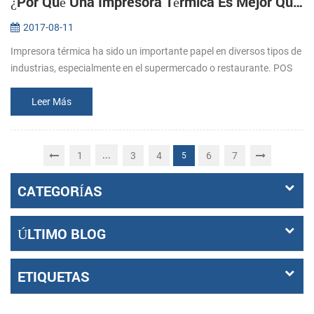
¿Por Qué Una Impresora Térmica Es Mejor Que La Impresora De Matriz De Puntos
2017-08-11
Impresora térmica ha sido un importante papel en diversos tipos de
industrias, especialmente en el supermercado o restaurante. POS
impresora de recibos es la una de la mejor aplicación en la
industria...
Leer Más
...
1
3
4
6
7
5
CATEGORÍAS
ÚLTIMO BLOG
ETIQUETAS