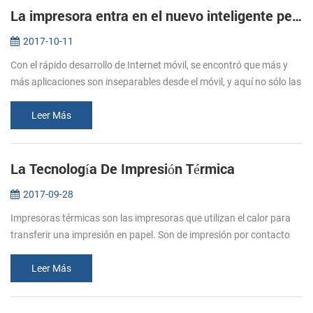
La impresora entra en el nuevo inteligente período--nueva impresora portátil PTP-II/BT71 será una buena opción.
2017-10-11
Con el rápido desarrollo de Internet móvil, se encontró que más y
más aplicaciones son inseparables desde el móvil, y aquí no sólo las
necesidades de los usuarios, sino también a las necesidades de la...
Leer Más
La Tecnología De Impresión Térmica
2017-09-28
Impresoras térmicas son las impresoras que utilizan el calor para
transferir una impresión en papel. Son de impresión por contacto
directo entre el cabezal térmico (genera calor) y de papel térmico
(q...
Leer Más