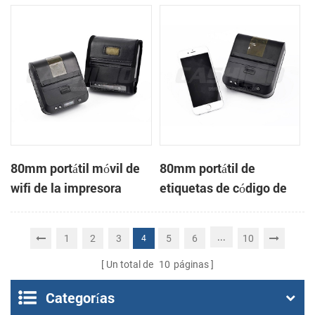
Impresora Térmica
impresora térmica
80mm portátil móvil de
80mm portátil de
wifi de la impresora
etiquetas de código de
térmica de recibos
barras impresora
térmica
...
1
2
3
5
6
10
4
Un total de
10
páginas
Categorías