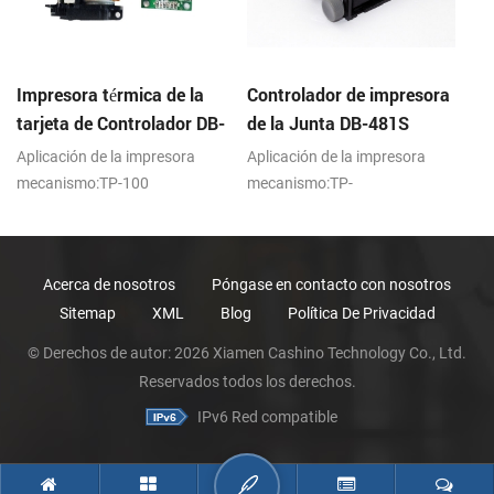
Impresora térmica de la
Controlador de impresora
5
tarjeta de Controlador DB-
de la Junta DB-481S
la
100
4
Aplicación de la impresora
Aplicación de la impresora
Ap
mecanismo:TP-100
mecanismo:TP-
me
(Compatible con PORIT-
481S（Compatible con Seiko
48
M100H)
LTP1245)
6
Acerca de nosotros
Póngase en contacto con nosotros
Sitemap
XML
Blog
Política De Privacidad
© Derechos de autor: 2026 Xiamen Cashino Technology Co., Ltd.
Reservados todos los derechos.
IPv6 Red compatible