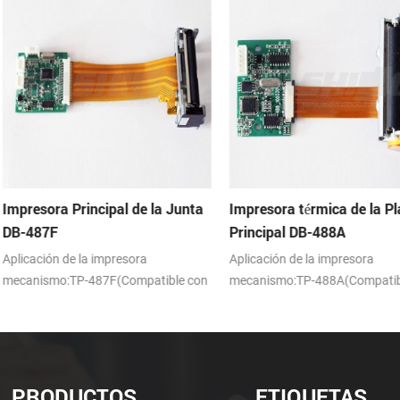
e la Junta
Impresora térmica de la Placa
Impresora té
Principal DB-488A
la junta de c
a
Aplicación de la impresora
Aplicación de l
patible con
mecanismo:TP-488A(Compatible con
mecanismo:TP-
APS SS205)
FTP-638MCL-1
PRODUCTOS
ETIQUETAS