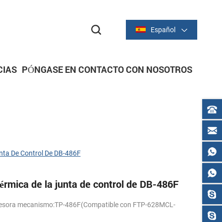
Español
CIAS
PÓNGASE EN CONTACTO CON NOSOTROS
dor
dor
IMPRESORAS DE RECIBOS
Serie térmica de 2 pulgadas/58 mm
Serie térmica de 3 pulgadas/80 mm
nta De Control De DB-486F
érmica de la junta de control de DB-486F
presora mecanismo:TP-486F(Compatible con FTP-628MCL-