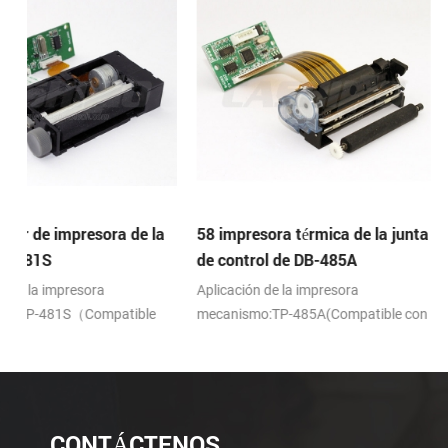
a
58 impresora térmica de la junta
Impresora Principal d
de control de DB-485A
DB-487F
Aplicación de la impresora
Aplicación de la impresor
mecanismo:TP-485A(Compatible con
mecanismo:TP-487F(Com
APS ELM205)
FTP-628MCL-701)
CONTÁCTENOS