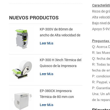
Característi
Ricos de gr
NUEVOS PRODUCTOS
Alta veloci
Bajo nivel 
Apoyo 5-9
KP-300V de 80mm de
ancho de Alta velocidad de
Preguntas
la Impresora Térmica del
Leer Más
Q: Acerca 
Quiosco
R: las Mues
Q: fecha de
KP-300 H 3inch Térmica del
R: Todas la
Quiosco de la Impresora
fecha de e
Módulo de
Leer Más
P: condici
R: Paypal, 
P: Garantía
EP-380CK Impresora
Una: Un año
Térmica de 80 mm con
de la repar
Bloqueo de la Tapa
Leer Más