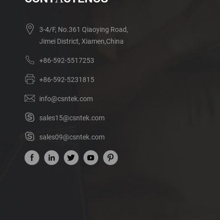
3-4/F, No.361 Qiaoying Road,
Jimei District, Xiamen,China
+86-592-5517253
+86-592-5231815
info@csntek.com
sales15@csntek.com
sales09@csntek.com