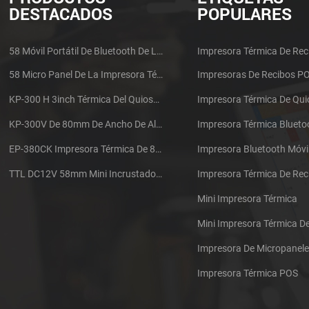
DESTACADOS
POPULARES
58 Móvil Portátil De Bluetooth De La Impresora Térmica De PTP-II
Impresora Térmica De Rec
58 Micro Panel De La Impresora Térmica De Recibos CSN-A1
Impresoras De Recibos P
KP-300 H 3inch Térmica Del Quiosco De La Impresora Módulo De
Impresora Térmica De Qu
KP-300V De 80mm De Ancho De Alta Velocidad De La Impresora Térmica Del Quiosco
Impresora Térmica Blueto
EP-380CK Impresora Térmica De 80 Mm Con Bloqueo De La Tapa
Impresora Bluetooth Móvi
TTL DC12V 58mm Mini Incrustado Taxi De La Impresora Térmica De Recibos
Mini Impresora Térmica
Mini Impresora Térmica 
Impresora De Micropanel
Impresora Térmica POS