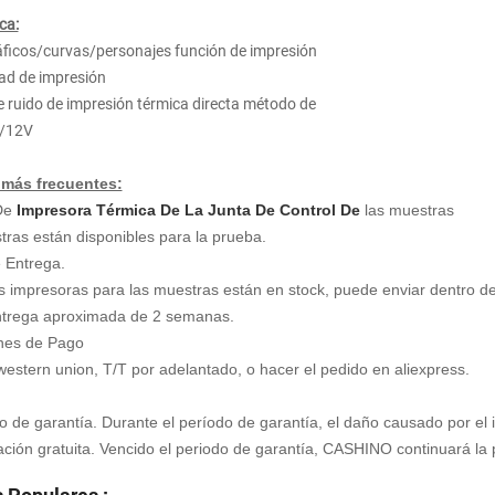
ca:
áficos/curvas/personajes función de impresión
dad de impresión
de ruido de impresión térmica directa método de
V/12V
 más frecuentes:
De
Impresora Térmica De La Junta De Control De
las muestras
tras están disponibles para la prueba.
 Entrega.
s impresoras para las muestras están en stock, puede enviar dentro de
ntrega aproximada de 2 semanas.
ones de Pago
western union, T/T por adelantado, o hacer el pedido en aliexpress.
 de garantía. Durante el período de garantía, el daño causado por e
ación gratuita. Vencido el periodo de garantía, CASHINO continuará la 