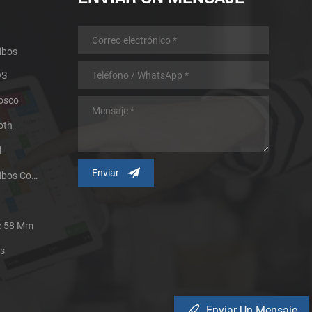
ibos
OS
iosco
oth
l
Impresora Térmica De Recibos Con Micropanel.
De 58 Mm
es
Enviar Un Mensaje