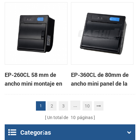
de la impresora térmica
impresora térmica de
de recibos
recibos
EP-260CL 58 mm de
EP-360CL de 80mm de
ancho mini montaje en
ancho mini panel de la
panel de la impresora
impresora térmica con
térmica con auto-
auto-cortador
...
2
3
10
1
cortador
Un total de
10
páginas
Categorías