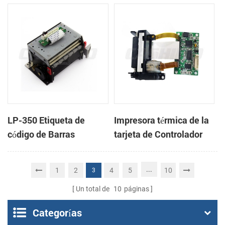
cabeza con cortador
cabeza con cortador
automático
automático
LP-350 Etiqueta de
Impresora térmica de la
código de Barras
tarjeta de Controlador
Impresora Mecanismo
DB-100
de
...
1
2
4
5
10
3
Un total de
10
páginas
Categorías