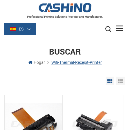
ES
BUSCAR
Hogar
Wifi-Thermal-Receipt-Printer
Grid Vie
Li