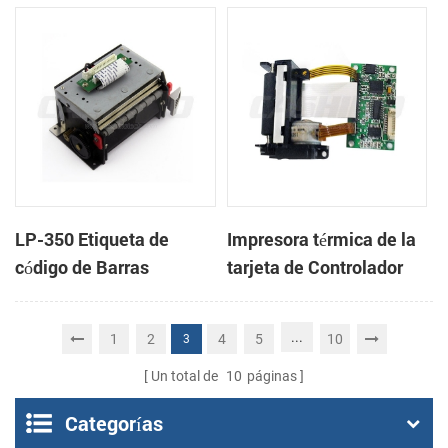
cabeza con cortador
cabeza con cortador
automático
automático
LP-350 Etiqueta de
Impresora térmica de la
código de Barras
tarjeta de Controlador
Impresora Mecanismo
DB-100
de
...
1
2
4
5
10
3
Un total de
10
páginas
Categorías