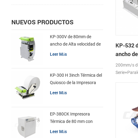
NUEVOS PRODUCTOS
KP-300V de 80mm de
ancho de Alta velocidad de
KP-532 
la Impresora Térmica del
ancho de
Leer Más
Quiosco
la impres
200mm/s d
quiosco
Serie+Para
KP-300 H 3inch Térmica del
Quiosco de la Impresora
Módulo de
Leer Más
EP-380CK Impresora
Térmica de 80 mm con
Bloqueo de la Tapa
Leer Más