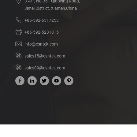
3-4/F, No.361 Qiaoying Road,
Jimei District, Xiamen,China
+86-592-5517253
+86-592-5231815
info@csntek.com
sales15@csntek.com
sales09@csntek.com
Acerca de nosotros