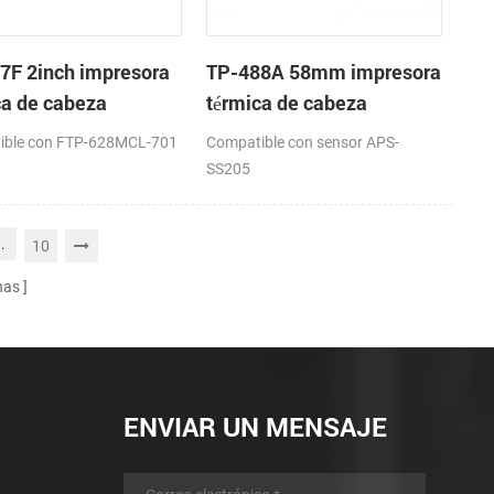
7F 2inch impresora
TP-488A 58mm impresora
ca de cabeza
térmica de cabeza
ible con FTP-628MCL-701
Compatible con sensor APS-
SS205
..
10
nas
ENVIAR UN MENSAJE