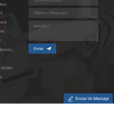
ibos
OS
iosco
oth
l
Impresora Térmica De Recibos Con Micropanel.
De 58 Mm
es
Enviar Un Mensaje
Política De Privacidad