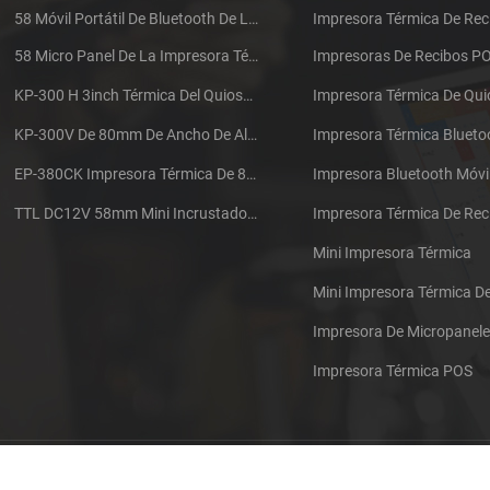
58 Móvil Portátil De Bluetooth De La Impresora Térmica De PTP-II
Impresora Térmica De Rec
58 Micro Panel De La Impresora Térmica De Recibos CSN-A1
Impresoras De Recibos P
KP-300 H 3inch Térmica Del Quiosco De La Impresora Módulo De
Impresora Térmica De Qu
KP-300V De 80mm De Ancho De Alta Velocidad De La Impresora Térmica Del Quiosco
Impresora Térmica Blueto
EP-380CK Impresora Térmica De 80 Mm Con Bloqueo De La Tapa
Impresora Bluetooth Móvi
TTL DC12V 58mm Mini Incrustado Taxi De La Impresora Térmica De Recibos
Mini Impresora Térmica
Mini Impresora Térmica 
Impresora De Micropanel
Impresora Térmica POS
Póngase en contacto con nosotros
Sitemap
XML
Blog