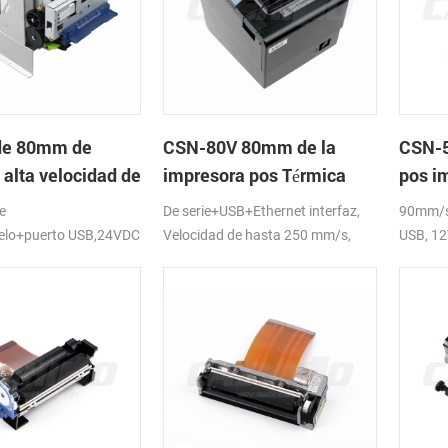
de 80mm de
CSN-80V 80mm de la
CSN-5
 alta velocidad de
impresora pos Térmica
pos i
ora térmica del
térmi
e
De serie+USB+Ethernet interfaz,
90mm/s 
lelo+puerto USB,24VDC
Velocidad de hasta 250 mm/s,
USB, 1
DC24V