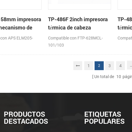
 58mm impresora
TP-486F 2inch impresora
TP-48
 mecanismo de
térmica de cabeza
térmi
 con APS ELM205-
Compatible con FTP-628MCL-
Compat
101/103
.
1
3
4
2
Un total de
10
pági
PRODUCTOS
ETIQUETAS
DESTACADOS
POPULARES