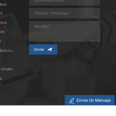
ibos
OS
iosco
oth
l
Impresora Térmica De Recibos Con Micropanel.
De 58 Mm
es
Enviar Un Mensaje
Política De Privacidad