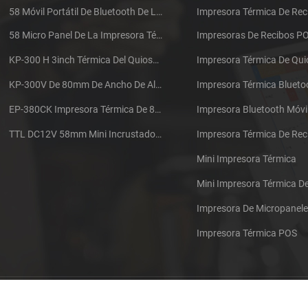
58 Móvil Portátil De Bluetooth De La Impresora Térmica De PTP-II
Impresora Térmica De Rec
58 Micro Panel De La Impresora Térmica De Recibos CSN-A1
Impresoras De Recibos P
KP-300 H 3inch Térmica Del Quiosco De La Impresora Módulo De
Impresora Térmica De Qu
KP-300V De 80mm De Ancho De Alta Velocidad De La Impresora Térmica Del Quiosco
Impresora Térmica Blueto
EP-380CK Impresora Térmica De 80 Mm Con Bloqueo De La Tapa
Impresora Bluetooth Móvi
TTL DC12V 58mm Mini Incrustado Taxi De La Impresora Térmica De Recibos
Mini Impresora Térmica
Mini Impresora Térmica 
Impresora De Micropanel
Impresora Térmica POS
Póngase en contacto con nosotros
Sitemap
XML
Blog