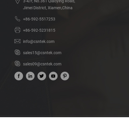
3-4/F, No.361 Qiaoying Road,
Jimei District, Xiamen,China
+86-592-5517253
+86-592-5231815
info@csntek.com
sales15@csntek.com
sales09@csntek.com
Acerca de nosotros