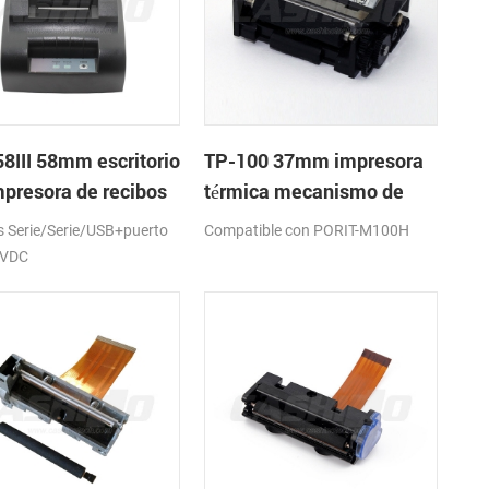
8III 58mm escritorio
TP-100 37mm impresora
mpresora de recibos
térmica mecanismo de
ca
Serie/Serie/USB+puerto
Compatible con PORIT-M100H
2VDC