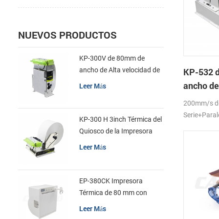
NUEVOS PRODUCTOS
KP-300V de 80mm de
ancho de Alta velocidad de
KP-532 
la Impresora Térmica del
ancho de
Leer Más
Quiosco
la impres
200mm/s d
quiosco
Serie+Para
KP-300 H 3inch Térmica del
Quiosco de la Impresora
Módulo de
Leer Más
EP-380CK Impresora
Térmica de 80 mm con
Bloqueo de la Tapa
Leer Más