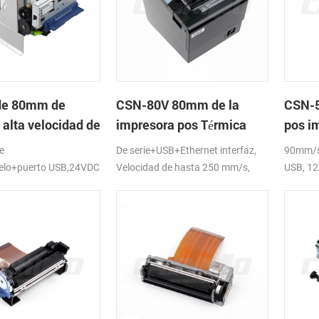
de 80mm de
CSN-80V 80mm de la
CSN-5
 alta velocidad de
impresora pos Térmica
pos i
ora térmica del
térmi
e
De serie+USB+Ethernet interfaz,
90mm/s 
lelo+puerto USB,24VDC
Velocidad de hasta 250 mm/s,
USB, 1
DC24V