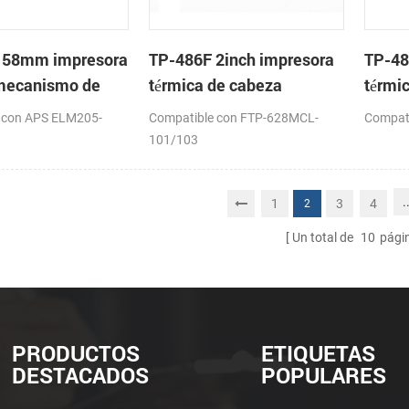
 58mm impresora
TP-486F 2inch impresora
TP-48
 mecanismo de
térmica de cabeza
térmi
 con APS ELM205-
Compatible con FTP-628MCL-
Compat
101/103
.
1
3
4
2
Un total de
10
pági
PRODUCTOS
ETIQUETAS
DESTACADOS
POPULARES