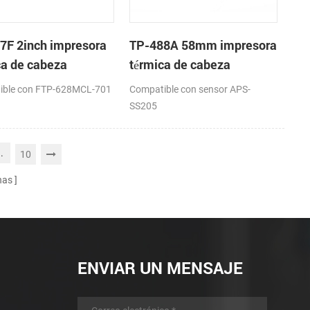
7F 2inch impresora
TP-488A 58mm impresora
ca de cabeza
térmica de cabeza
ible con FTP-628MCL-701
Compatible con sensor APS-
SS205
..
10
nas
ENVIAR UN MENSAJE