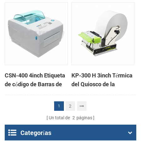
Impresora de recibos
CSN-400 4inch Etiqueta
KP-300 H 3inch Térmica
de código de Barras de
del Quiosco de la
la Impresora
Impresora Módulo de
2
1
Un total de
2
páginas
Categorías