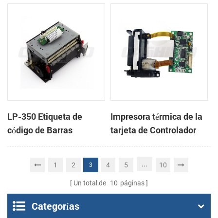
cabeza con cortador
cabeza con cortador
automático
automático
LP-350 Etiqueta de
Impresora térmica de la
código de Barras
tarjeta de Controlador
Impresora Mecanismo
DB-100
de
...
1
2
4
5
10
3
Un total de
10
páginas
Categorías