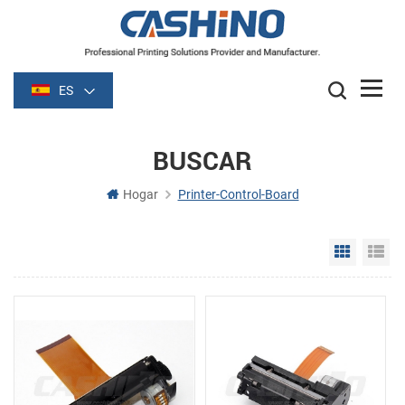
ES
BUSCAR
Hogar
Printer-Control-Board
Grid Vie
Li