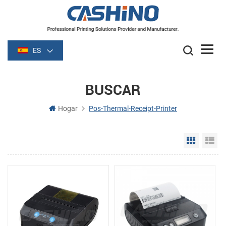
ES
BUSCAR
Hogar
Pos-Thermal-Receipt-Printer
Grid Vie
Li