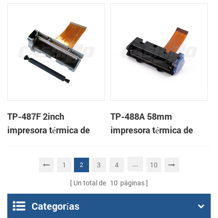
mecanismo de
cabeza
TP-487F 2inch
TP-488A 58mm
impresora térmica de
impresora térmica de
cabeza
cabeza
...
1
3
4
10
2
Un total de
10
páginas
Categorías