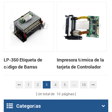
cabeza con cortador
cabeza con cortador
automático
automático
LP-350 Etiqueta de
Impresora térmica de la
código de Barras
tarjeta de Controlador
Impresora Mecanismo
DB-100
de
...
1
2
4
5
10
3
Un total de
10
páginas
Categorías