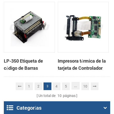
cabeza con cortador
cabeza con cortador
automático
automático
LP-350 Etiqueta de
Impresora térmica de la
código de Barras
tarjeta de Controlador
Impresora Mecanismo
DB-100
de
...
1
2
4
5
10
3
Un total de
10
páginas
Categorías