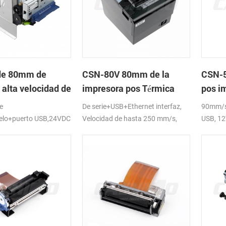
de 80mm de
CSN-80V 80mm de la
CSN-5
 alta velocidad de
impresora pos Térmica
pos i
ora térmica del
térmi
e
De serie+USB+Ethernet interfaz,
90mm/s 
lelo+puerto USB,24VDC
Velocidad de hasta 250 mm/s,
USB, 1
DC24V