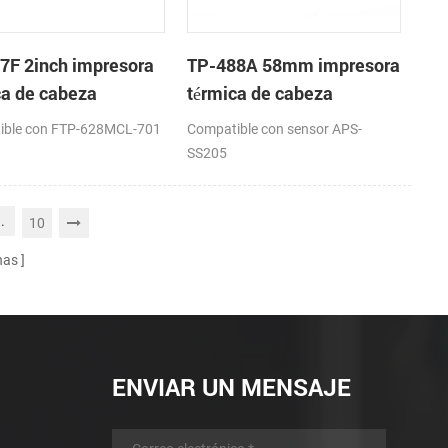
7F 2inch impresora
TP-488A 58mm impresora
ca de cabeza
térmica de cabeza
ible con FTP-628MCL-701
Compatible con sensor APS-
SS205
..
10
nas
ENVIAR UN MENSAJE