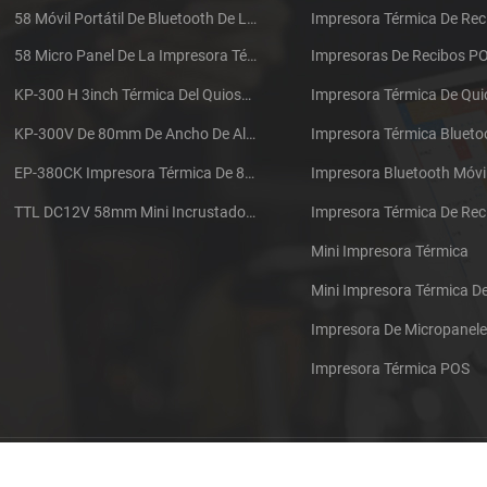
58 Móvil Portátil De Bluetooth De La Impresora Térmica De PTP-II
Impresora Térmica De Rec
58 Micro Panel De La Impresora Térmica De Recibos CSN-A1
Impresoras De Recibos P
KP-300 H 3inch Térmica Del Quiosco De La Impresora Módulo De
Impresora Térmica De Qu
KP-300V De 80mm De Ancho De Alta Velocidad De La Impresora Térmica Del Quiosco
Impresora Térmica Blueto
EP-380CK Impresora Térmica De 80 Mm Con Bloqueo De La Tapa
Impresora Bluetooth Móvi
TTL DC12V 58mm Mini Incrustado Taxi De La Impresora Térmica De Recibos
Mini Impresora Térmica
Mini Impresora Térmica 
Impresora De Micropanel
Impresora Térmica POS
Póngase en contacto con nosotros
Sitemap
XML
Blog