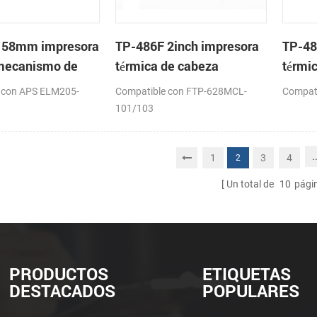
 58mm impresora
TP-486F 2inch impresora
TP-48
 mecanismo de
térmica de cabeza
térmi
 con APS ELM205-
Compatible con FTP-628MCL-
Compat
101/103
.
1
3
4
2
Un total de
10
pági
PRODUCTOS
ETIQUETAS
DESTACADOS
POPULARES