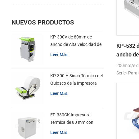
NUEVOS PRODUCTOS
KP-300V de 80mm de
ancho de Alta velocidad de
KP-532 
la Impresora Térmica del
ancho de
Leer Más
Quiosco
la impres
200mm/s d
quiosco
Serie+Para
KP-300 H 3inch Térmica del
Quiosco de la Impresora
Módulo de
Leer Más
EP-380CK Impresora
Térmica de 80 mm con
Bloqueo de la Tapa
Leer Más