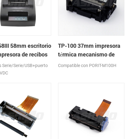
8III 58mm escritorio
TP-100 37mm impresora
mpresora de recibos
térmica mecanismo de
ca
Serie/Serie/USB+puerto
Compatible con PORIT-M100H
2VDC