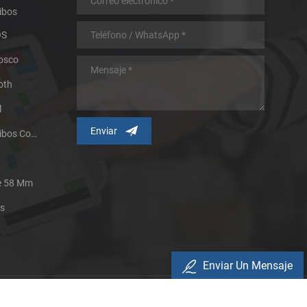
ibos
OS
iosco
oth
l
Impresora Térmica De Recibos Con Micropanel.
De 58 Mm
es
Enviar Un Mensaje
Política De Privacidad