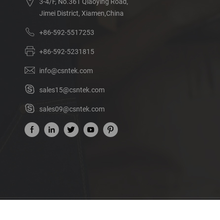
3-4/F, No.361 Qiaoying Road,
Jimei District, Xiamen,China
+86-592-5517253
+86-592-5231815
info@csntek.com
sales15@csntek.com
sales09@csntek.com
Acerca de nosotros