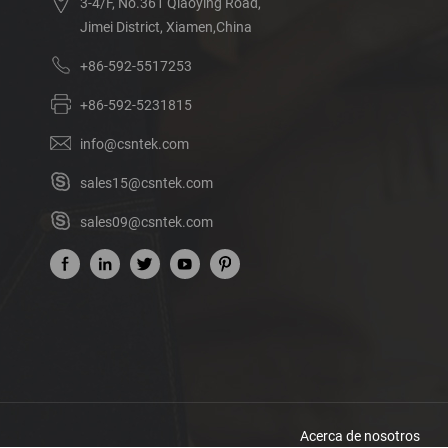
3-4/F, No.361 Qiaoying Road,
Jimei District, Xiamen,China
+86-592-5517253
+86-592-5231815
info@csntek.com
sales15@csntek.com
sales09@csntek.com
Acerca de nosotros