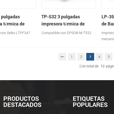
 pulgadas
TP-532 3 pulgadas
LP-35
a térmica de
impresora térmica de
de Ba
on cortador
cabeza con cortador
Meca
 con Seiko LTPF347
Compatible con EPSON M-T532
Impreso
co
automático
mecanis
16: 82
1
2
4
5
3
Un total de
10
pági
PRODUCTOS
ETIQUETAS
DESTACADOS
POPULARES