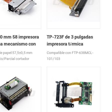
0 mm 58 impresora
TP-723F de 3 pulgadas
ca mecanismo con
impresora térmica
dor automático
mecanismo de
e papel:57,5±0,5 mm
Compatible con FTP-638MCL-
o/Parcial cortador
101/103