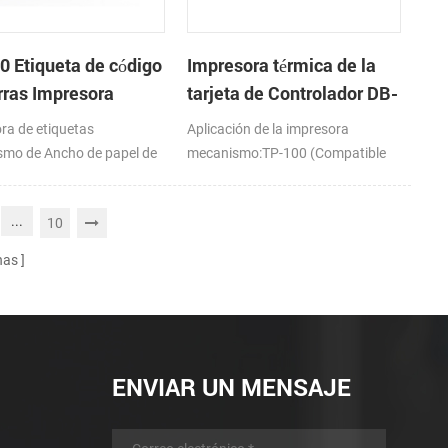
0 Etiqueta de código
Impresora térmica de la
rras Impresora
tarjeta de Controlador DB-
nismo de
100
ra de etiquetas
Aplicación de la impresora
mo de Ancho de papel de
mecanismo:TP-100 (Compatible
mm
con PORIT-M100H)
...
10
nas
ENVIAR UN MENSAJE