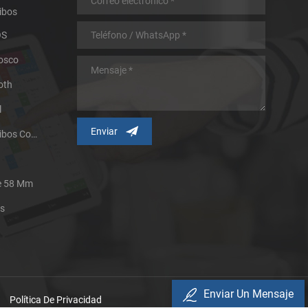
ibos
OS
iosco
oth
l
Impresora Térmica De Recibos Con Micropanel.
De 58 Mm
es
Enviar Un Mensaje
Política De Privacidad