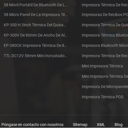
58 Móvil Portátil De Bluetooth De La Impresora Térmica De PTP-II
Impresora Térmica De Rec
58 Micro Panel De La Impresora Térmica De Recibos CSN-A1
Impresoras De Recibos P
KP-300 H 3inch Térmica Del Quiosco De La Impresora Módulo De
Impresora Térmica De Qu
KP-300V De 80mm De Ancho De Alta Velocidad De La Impresora Térmica Del Quiosco
Impresora Térmica Blueto
EP-380CK Impresora Térmica De 80 Mm Con Bloqueo De La Tapa
Impresora Bluetooth Móvi
TTL DC12V 58mm Mini Incrustado Taxi De La Impresora Térmica De Recibos
Mini Impresora Térmica
Mini Impresora Térmica 
Impresora De Micropanel
Impresora Térmica POS
Póngase en contacto con nosotros
Sitemap
XML
Blog