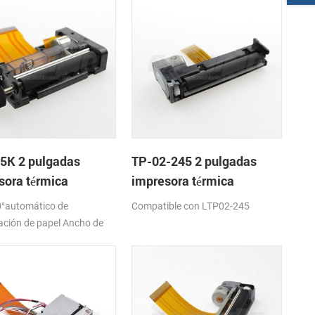
5K 2 pulgadas
TP-02-245 2 pulgadas
sora térmica
impresora térmica
nismo de
mecanismo de
°automático de
Compatible con LTP02-245
ación de papel Ancho de
7,5±0,5 mm