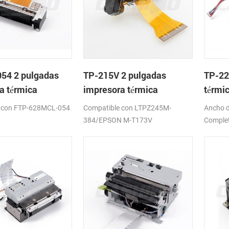
54 2 pulgadas
TP-215V 2 pulgadas
TP-22
a térmica
impresora térmica
térmi
mo de
mecanismo de
corta
 con FTP-628MCL-054
Compatible con LTPZ245M-
Ancho d
384/EPSON M-T173V
Complet