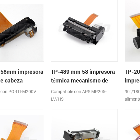
 58mm impresora
TP-489 mm 58 impresora
TP-20
de cabeza
térmica mecanismo de
impre
meca
 con PORTI-M200V
Compatible con APS MP205-
90°/180
LV/HS
aliment
papel:5