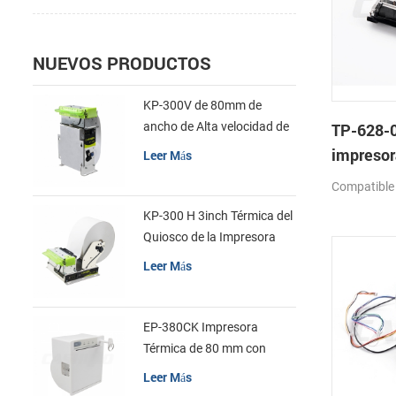
NUEVOS PRODUCTOS
KP-300V de 80mm de
ancho de Alta velocidad de
TP-628-0
la Impresora Térmica del
impresor
Leer Más
Quiosco
mecanis
Compatible
KP-300 H 3inch Térmica del
Quiosco de la Impresora
Módulo de
Leer Más
EP-380CK Impresora
Térmica de 80 mm con
Bloqueo de la Tapa
Leer Más