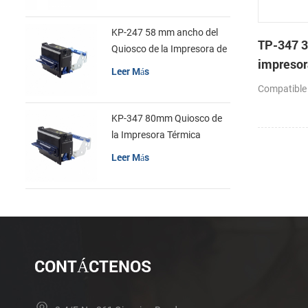
KP-247 58 mm ancho del
TP-347 3
Quiosco de la Impresora de
impresor
recibos
Leer Más
cabeza c
Compatible
automáti
KP-347 80mm Quiosco de
la Impresora Térmica
Leer Más
CONTÁCTENOS