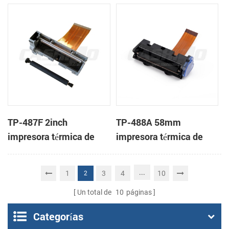
mecanismo de
cabeza
TP-487F 2inch
TP-488A 58mm
impresora térmica de
impresora térmica de
cabeza
cabeza
...
1
3
4
10
2
Un total de
10
páginas
Categorías