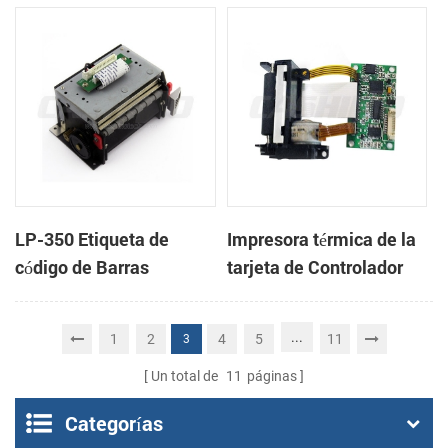
cabeza con cortador
cabeza con cortador
automático
automático
LP-350 Etiqueta de
Impresora térmica de la
código de Barras
tarjeta de Controlador
Impresora Mecanismo
DB-100
de
...
1
2
4
5
11
3
Un total de
11
páginas
Categorías