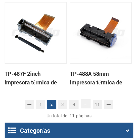
mecanismo de
cabeza
TP-487F 2inch
TP-488A 58mm
impresora térmica de
impresora térmica de
cabeza
cabeza
...
1
3
4
11
2
Un total de
11
páginas
Categorías