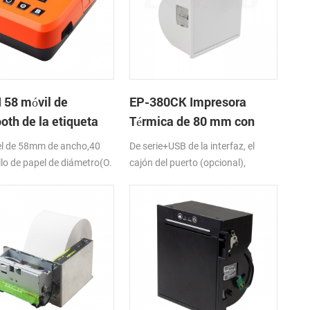
 58 móvil de
EP-380CK Impresora
oth de la etiqueta
Térmica de 80 mm con
 impresora
Bloqueo de la Tapa
l de 58mm de ancho,40
De serie+USB de la interfaz, el
lo de papel de diámetro(O.
cajón del puerto (opcional),
Bluetooth,K-Etiqueta de la
DC24V/12V-24VDC, Completo y
CIÓN
corte parcial