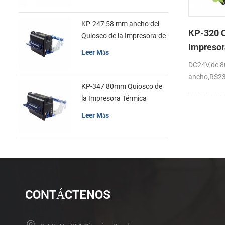
KP-247 58 mm ancho del
KP-320 Q
Quiosco de la Impresora de
Impresor
recibos
Leer Más
Térmica,
DC24V,de 
Automát
ancho,RS2
KP-347 80mm Quiosco de
,150mm/s
la Impresora Térmica
Leer Más
CONTÁCTENOS