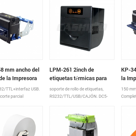
58 mm ancho del
LPM-261 2inch de
KP-34
de la Impresora
etiquetas térmicas para
la Im
os
montaje en panel de
2/TTL+interfaz USB.
soporte de rollo de etiquetas,
150 mm/
impresoras de apoyo de la
corte parcial
RS232/TTL/USB/CAJÓN. DC5-
Complet
caja de efectivo
9V/12V
24V