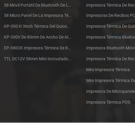
58 Móvil Portátil De Bluetooth De La Impresora Térmica De PTP-II
Impresora Térmica De Rec
58 Micro Panel De La Impresora Térmica De Recibos CSN-A1
Impresoras De Recibos P
KP-300 H 3inch Térmica Del Quiosco De La Impresora Módulo De
Impresora Térmica De Qu
KP-300V De 80mm De Ancho De Alta Velocidad De La Impresora Térmica Del Quiosco
Impresora Térmica Blueto
EP-380CK Impresora Térmica De 80 Mm Con Bloqueo De La Tapa
Impresora Bluetooth Móvi
TTL DC12V 58mm Mini Incrustado Taxi De La Impresora Térmica De Recibos
Mini Impresora Térmica
Mini Impresora Térmica 
Impresora De Micropanel
Impresora Térmica POS
Póngase en contacto con nosotros
Sitemap
XML
Blog