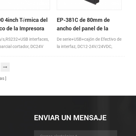
0 4inch Térmica del
EP-381C de 80mm de
co de la Impresora
ancho del panel de la
impresora térmica por
s,RS232+USB interfaces,
De serie+USB+cajón de Efectivo de
contacto de terminal de
 parcial cortador, DC24V
la interfaz, DC12-24V/24VDC,
punto de venta
Completo y corte parcial
as
ENVIAR UN MENSAJE