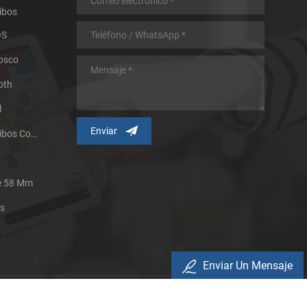
ibos
OS
iosco
oth
l
Impresora Térmica De Recibos Con Micropanel.
De 58 Mm
es
Enviar Un Mensaje
Política De Privacidad