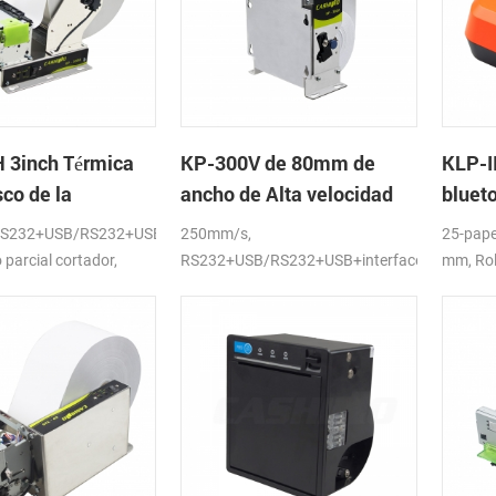
 3inch Térmica
KP-300V de 80mm de
KLP-II
co de la
ancho de Alta velocidad
blueto
a Módulo de
de la Impresora Térmica
de la
S232+USB/RS232+USB+interfaces
250mm/s,
25-pape
del Quiosco
 parcial cortador,
RS232+USB/RS232+USB+interfaces
mm, Rol
LAN,DC24V
D),USB+
APLICA