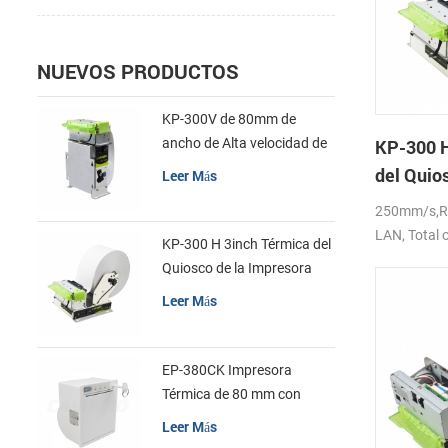
NUEVOS PRODUCTOS
KP-300V de 80mm de
ancho de Alta velocidad de
KP-300 H
la Impresora Térmica del
del Quios
Leer Más
Quiosco
Impresor
250mm/s,R
LAN, Total o
KP-300 H 3inch Térmica del
DC24V
Quiosco de la Impresora
Módulo de
Leer Más
EP-380CK Impresora
Térmica de 80 mm con
Bloqueo de la Tapa
Leer Más