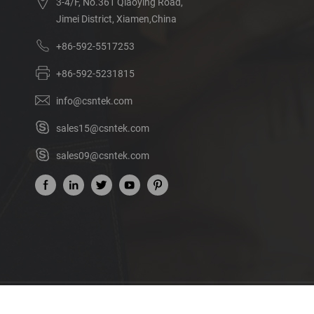
3-4/F, No.361 Qiaoying Road,
Jimei District, Xiamen,China
+86-592-5517253
+86-592-5231815
info@csntek.com
sales15@csntek.com
sales09@csntek.com
Acerca de nosotros