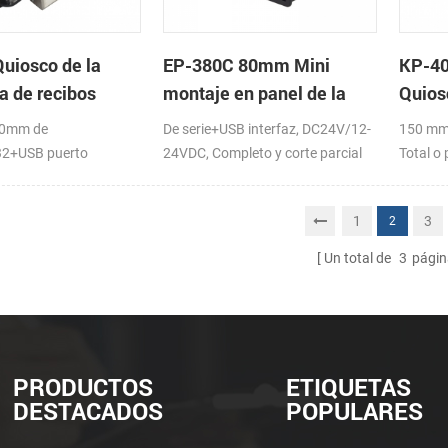
uiosco de la
EP-380C 80mm Mini
KP-40
a de recibos
montaje en panel de la
Quios
 con Cortador
impresora térmica
80mm de
De serie+USB interfaz, DC24V/12-
150 mm/
ico
32+USB puerto
24VDC, Completo y corte parcial
Total o
1
3
2
Un total de
3
págin
PRODUCTOS
ETIQUETAS
DESTACADOS
POPULARES