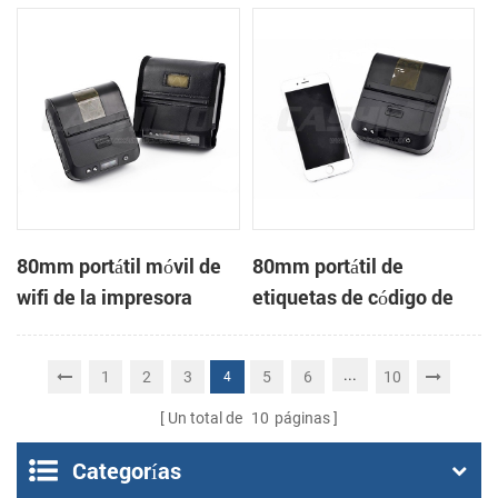
Impresora Térmica
impresora térmica
80mm portátil móvil de
80mm portátil de
wifi de la impresora
etiquetas de código de
térmica de recibos
barras impresora
térmica
...
1
2
3
5
6
10
4
Un total de
10
páginas
Categorías