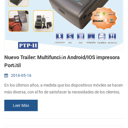
Nuevo Trailer: Multifunción Android/IOS impresora
Portátil
2016-05-16
En los últimos años, a medida que los dispositivos móviles se hacen
más diversa, con el fin de satisfacer la necesidades de los clientes,
CASHINO desarrollar una impresora portátil de soporte de Android
Leer Más
y IOS sistema. (1) Wifi o Bluetooth 4.0, compatible con Android/IOS
(2) Indicador de batería baja, super capacidad de la batería (7.4 V,
2000mAh) (3) Soporte Bluetooth superior de la función, puede...