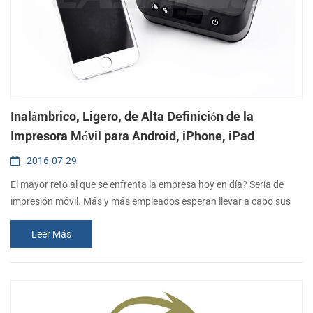
Inalámbrico, Ligero, de Alta Definición de la
Impresora Móvil para Android, iPhone, iPad
2016-07-29
El mayor reto al que se enfrenta la empresa hoy en día? Sería de
impresión móvil. Más y más empleados esperan llevar a cabo sus
negocios en el interior como en el exterior la oficina en lugar de la
Leer Más
oficina a través de smartphones, tabletas, ordenadores portátiles y
netbooks. Así ellos necesitan impresora móvil dispositivos para
trabajar de manera eficiente. CASHINO impresora móvil PTP-III con
la c...