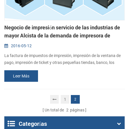
Negocio de impresión servicio de las industrias de
mayor Alcista de la demanda de impresora de
recibos
2016-05-12
La factura de impuestos de impresión, impresión de la ventana de
pago, impresión de ticket y otras pequeñas tiendas, banco, los
impuestos, el cuidado de la salud a la alimentación, logística y otras
Leer Más
industrias, venta de negocio de impresión se ha convertido en más y
más. Transacción de tarjeta de crédito los documentos,
declaraciones, el inventario, el consumo, la aviso de pago o factura
de impres...
1
2
Un total de
2
páginas
Categorías