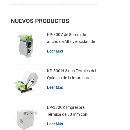
NUEVOS PRODUCTOS
KP-300V de 80mm de
ancho de Alta velocidad de
la Impresora Térmica del
Leer Más
Quiosco
KP-300 H 3inch Térmica del
Quiosco de la Impresora
Módulo de
Leer Más
EP-380CK Impresora
Térmica de 80 mm con
Bloqueo de la Tapa
Leer Más