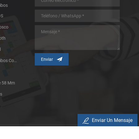
ibos
OS
iosco
oth
l
Impresora Térmica De Recibos Con Micropanel.
De 58 Mm
es
Enviar Un Mensaje
Política De Privacidad