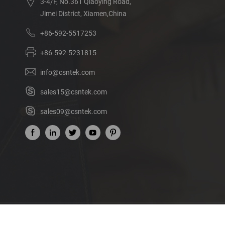
3-4/F, No.361 Qiaoying Road,
Jimei District, Xiamen,China
+86-592-5517253
+86-592-5231815
info@csntek.com
sales15@csntek.com
sales09@csntek.com
Acerca de nosotros