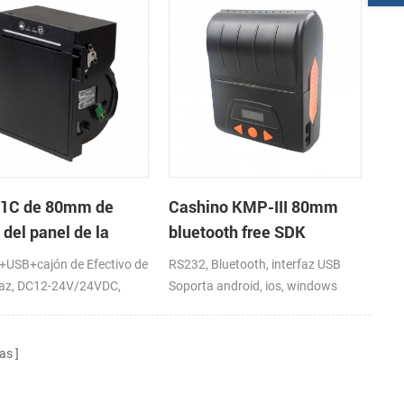
1C de 80mm de
Cashino KMP-III 80mm
del panel de la
bluetooth free SDK
sora térmica por
handheld mini impresora
s
e+USB+cajón de Efectivo de
RS232, Bluetooth, interfaz USB
cto de terminal de
de recibos portátil
rfaz, DC12-24V/24VDC,
Soporta android, ios, windows
 de venta
o y corte parcial
as