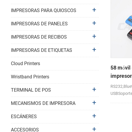
IMPRESORAS PARA QUIOSCOS
IMPRESORAS DE PANELES
IMPRESORAS DE RECIBOS
IMPRESORAS DE ETIQUETAS
Cloud Printers
58 móvil 
impresor
Wristband Printers
térmica p
RS232,Bluet
TERMINAL DE POS
móvil/por
USBSoporte
android,io
MECANISMOS DE IMPRESORA
ESCÁNERES
ACCESORIOS