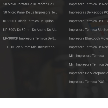
58 Móvil Portátil De Bluetooth De La Impresora Térmica De PTP-II
Impresora Térmica De Rec
58 Micro Panel De La Impresora Térmica De Recibos CSN-A1
Impresoras De Recibos P
KP-300 H 3inch Térmica Del Quiosco De La Impresora Módulo De
Impresora Térmica De Qu
KP-300V De 80mm De Ancho De Alta Velocidad De La Impresora Térmica Del Quiosco
Impresora Térmica Blueto
EP-380CK Impresora Térmica De 80 Mm Con Bloqueo De La Tapa
Impresora Bluetooth Móvi
TTL DC12V 58mm Mini Incrustado Taxi De La Impresora Térmica De Recibos
Mini Impresora Térmica
Mini Impresora Térmica 
Impresora De Micropanel
Impresora Térmica POS
Póngase en contacto con nosotros
Sitemap
XML
Blog