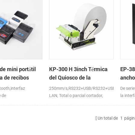
de mini portátil
KP-300 H 3inch Térmica
EP-38
a de recibos
del Quiosco de la
ancho 
ara el
Impresora Módulo de
impre
ooth,interfaz
250mm/s,RS232+USB/RS232+USB+interface
De seri
tátil/tablet
conta
 de
LAN, Total o parcial cortador,
la inte
punto
s,windows
DC24V
Complet
Un total de
1
págin