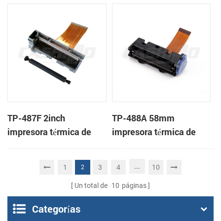
mecanismo de
cabeza
TP-487F 2inch
TP-488A 58mm
impresora térmica de
impresora térmica de
cabeza
cabeza
...
1
3
4
10
2
Un total de
10
páginas
Categorías