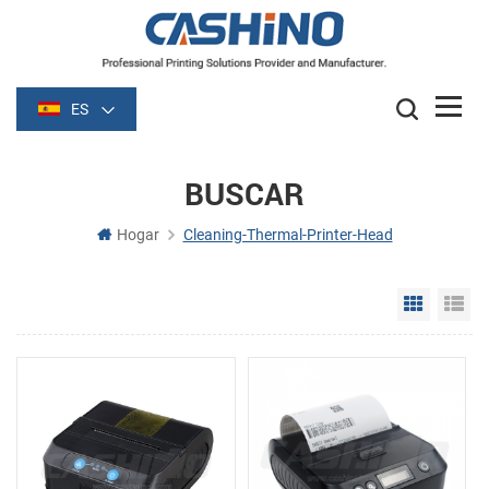
ES
BUSCAR
Hogar
Cleaning-Thermal-Printer-Head
Grid Vie
Li