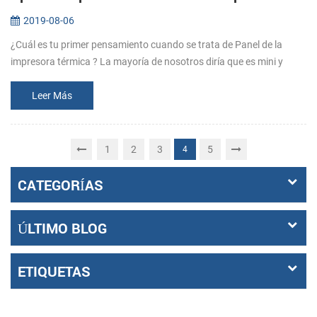
2019-08-06
¿Cuál es tu primer pensamiento cuando se trata de Panel de la
impresora térmica ? La mayoría de nosotros diría que es mini y
fácilmente incorporado a la taxímetro o algunos instrumentos
médicos como l...
Leer Más
1
2
3
5
4
CATEGORÍAS
ÚLTIMO BLOG
ETIQUETAS