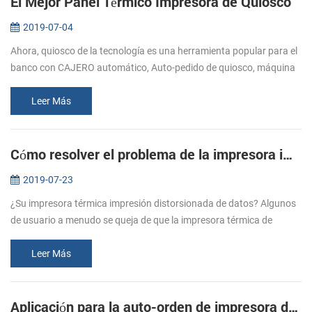
El Mejor Panel Térmico Impresora de Quiosco
2019-07-04
Ahora, quiosco de la tecnología es una herramienta popular para el
banco con CAJERO automático, Auto-pedido de quiosco, máquina
Expendedora, quiosco de autoservicio, etc. Muchas compañías de
esperanza...
Leer Más
Cómo resolver el problema de la impresora impresión de la basura?
2019-07-23
¿Su impresora térmica impresión distorsionada de datos? Algunos
de usuario a menudo se queja de que la impresora térmica de
impresión distorsionada de datos. Se dijo que al enviar los datos a
la impre...
Leer Más
Aplicación para la auto-orden de impresora de quiosco - EP-380C