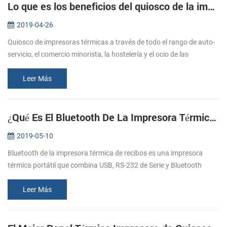
Lo que es los beneficios del quiosco de la impresora de recibos KP-300V ？
2019-04-26
Quiosco de impresoras térmicas a través de todo el rango de auto-
servicio, el comercio minorista, la hostelería y el ocio de las
industrias. KP-300V es una idea quiosco de la impresora térmica
como la...
Leer Más
¿Qué Es El Bluetooth De La Impresora Térmica De Recibos ？
2019-05-10
Bluetooth de la impresora térmica de recibos es una impresora
térmica portátil que combina USB, RS-232 de Serie y Bluetooth
interfaces de comunicación juntos. Hoy en día, Bluetooth
impresoras térmicas...
Leer Más