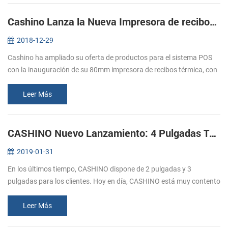
Cashino Lanza la Nueva Impresora de recibos Térmica EP-380C
2018-12-29
Cashino ha ampliado su oferta de productos para el sistema POS
con la inauguración de su 80mm impresora de recibos térmica, con
cortador automático EP-380C. El lanzamiento de la nueva
impresora térmic...
Leer Más
CASHINO Nuevo Lanzamiento: 4 Pulgadas Térmica del Quiosco de la Impresora
2019-01-31
En los últimos tiempo, CASHINO dispone de 2 pulgadas y 3
pulgadas para los clientes. Hoy en día, CASHINO está muy contento
de anunciar que hemos lanzado una nueva impresora de quiosco,
que se puede im...
Leer Más