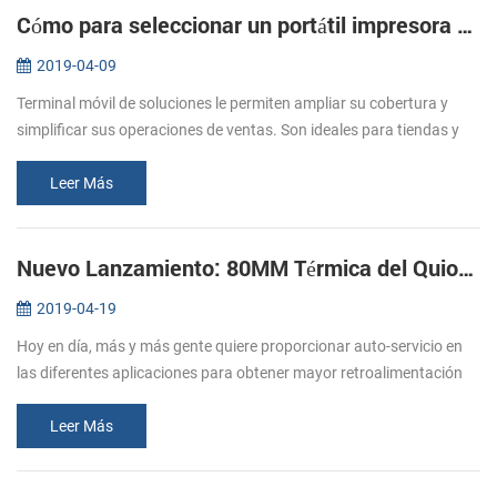
Cómo para seleccionar un portátil impresora móvil para terminales móviles
2019-04-09
Terminal móvil de soluciones le permiten ampliar su cobertura y
simplificar sus operaciones de ventas. Son ideales para tiendas y
restaurantes. Un restaurante en el que se valora la tecnología, el
esp...
Leer Más
Nuevo Lanzamiento: 80MM Térmica del Quiosco de la Impresora de recibos KP-320
2019-04-19
Hoy en día, más y más gente quiere proporcionar auto-servicio en
las diferentes aplicaciones para obtener mayor retroalimentación
de los clientes, lo que afectará a la expansión del mercado mundial.
L...
Leer Más