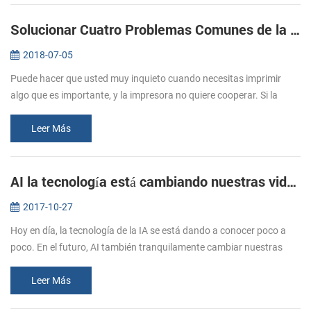
Solucionar Cuatro Problemas Comunes de la Impresora
2018-07-05
Puede hacer que usted muy inquieto cuando necesitas imprimir
algo que es importante, y la impresora no quiere cooperar. Si la
experiencia de error de la impresora, usted necesita saber por qué la
impr...
Leer Más
AI la tecnología está cambiando nuestras vidas
2017-10-27
Hoy en día, la tecnología de la IA se está dando a conocer poco a
poco. En el futuro, AI también tranquilamente cambiar nuestras
vidas. ¿Cuál es la IA? La inteligencia Artificial (AI, también la
máqui...
Leer Más