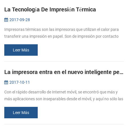
La Tecnología De Impresión Térmica
2017-09-28
Impresoras térmicas son las impresoras que utilizan el calor para
transferir una impresión en papel. Son de impresión por contacto
directo entre el cabezal térmico (genera calor) y de papel térmico
(q...
Leer Más
La impresora entra en el nuevo inteligente período--nueva impresora portátil PTP-II/BT71 será una buena opción.
2017-10-11
Con el rápido desarrollo de Internet móvil, se encontró que más y
más aplicaciones son inseparables desde el móvil, y aquí no sólo las
necesidades de los usuarios, sino también a las necesidades de la...
Leer Más