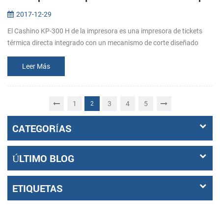
2017-12-29
El Cashino KP-300 H de la impresora es una impresora de tickets
térmica directa integrado con un mecanismo de corte diseñado
para la auto servicio (Kiosco) emisión de billetes entornos. El KP-
300 H ca...
Leer Más
1
3
4
5
2
CATEGORÍAS
ÚLTIMO BLOG
ETIQUETAS