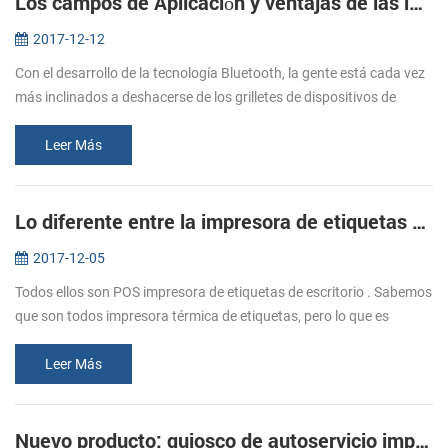
Los campos de Aplicación y ventajas de las impresoras Bluetooth
2017-12-12
Con el desarrollo de la tecnología Bluetooth, la gente está cada vez
más inclinados a deshacerse de los grilletes de dispositivos de
conexión por cable. Sin embargo, debido a la influencia de
volumen,...
Leer Más
Lo diferente entre la impresora de etiquetas de transferencia térmica y térmica directa de la impresora de etiquetas
2017-12-05
Todos ellos son POS impresora de etiquetas de escritorio . Sabemos
que son todos impresora térmica de etiquetas, pero lo que es
diferente entre ellos? Vamos a llegar a partir de la siguiente.
Impresor...
Leer Más
Nuevo producto: quiosco de autoservicio impresoras KP-300 H