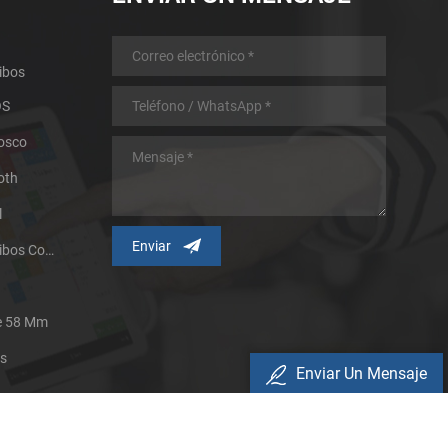
ibos
OS
iosco
oth
l
Impresora Térmica De Recibos Con Micropanel.
De 58 Mm
es
Enviar Un Mensaje