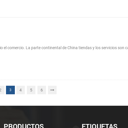
o el comercio. La parte continental de China tiendas y los servicios son 
2
4
5
6
3
PRODUCTOS
ETIQUETAS