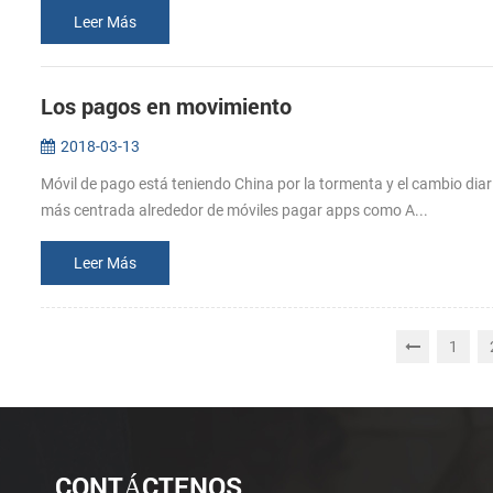
Leer Más
Los pagos en movimiento
2018-03-13
Móvil de pago está teniendo China por la tormenta y el cambio diari
más centrada alrededor de móviles pagar apps como A...
Leer Más
1
CONTÁCTENOS