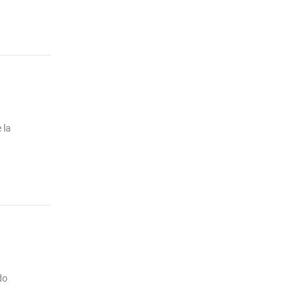
 la
do