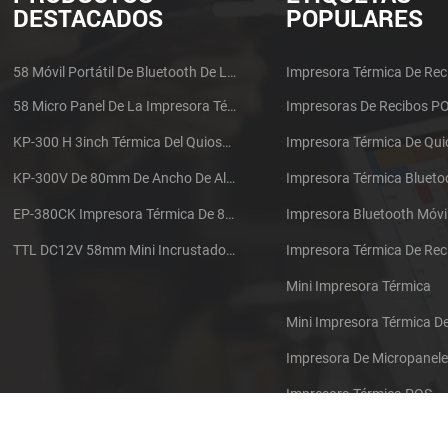
DESTACADOS
POPULARES
58 Móvil Portátil De Bluetooth De La Impresora Térmica De PTP-II
Impresora Térmica De Rec
58 Micro Panel De La Impresora Térmica De Recibos CSN-A1
Impresoras De Recibos P
KP-300 H 3inch Térmica Del Quiosco De La Impresora Módulo De
Impresora Térmica De Qu
KP-300V De 80mm De Ancho De Alta Velocidad De La Impresora Térmica Del Quiosco
Impresora Térmica Blueto
EP-380CK Impresora Térmica De 80 Mm Con Bloqueo De La Tapa
Impresora Bluetooth Móvi
TTL DC12V 58mm Mini Incrustado Taxi De La Impresora Térmica De Recibos
Mini Impresora Térmica
Mini Impresora Térmica 
Impresora De Micropanel
Impresora Térmica POS