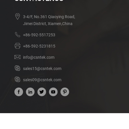
3-4/F, No.361 Qiaoying Road,
Jimei District, Xiamen,China
+86-592-5517253
+86-592-5231815
info@csntek.com
sales15@csntek.com
sales09@csntek.com