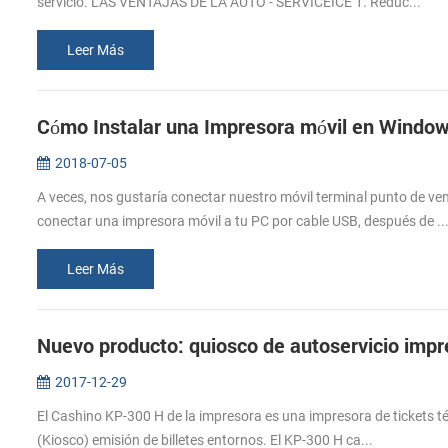
servicio. LAS VENTAJAS DE LA AUTO - SERVICEICE 1. Reduc...
Leer Más
Cómo Instalar una Impresora móvil en Windo
2018-07-05
A veces, nos gustaría conectar nuestro móvil terminal punto de 
conectar una impresora móvil a tu PC por cable USB, después de ..
Leer Más
Nuevo producto: quiosco de autoservicio imp
2017-12-29
El Cashino KP-300 H de la impresora es una impresora de tickets t
(Kiosco) emisión de billetes entornos. El KP-300 H ca...