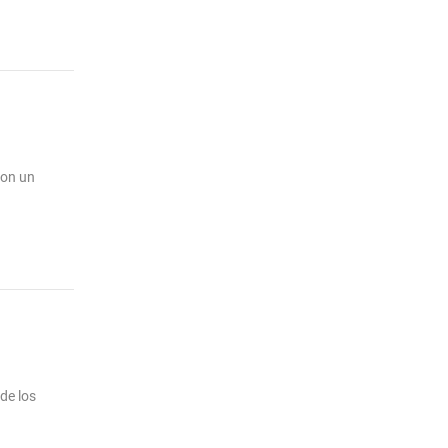
son un
de los