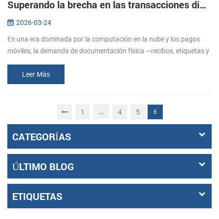
Superando la brecha en las transacciones digitales: El papel estratégico de las soluciones de impresión especializadas.
2026-03-24
En una era dominada por la computación en la nube y los pagos
móviles, la demanda de documentación física —recibos, etiquetas y
boletos— sigue siendo fundamental para la integridad operativa.
Desde el...
Leer Más
...
1
4
5
6
CATEGORÍAS
ÚLTIMO BLOG
ETIQUETAS